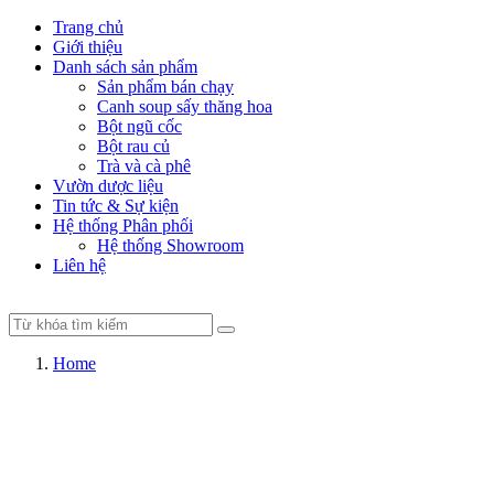
Trang chủ
Giới thiệu
Danh sách sản phẩm
Sản phẩm bán chạy
Canh soup sấy thăng hoa
Bột ngũ cốc
Bột rau củ
Trà và cà phê
Vườn dược liệu
Tin tức & Sự kiện
Hệ thống Phân phối
Hệ thống Showroom
Liên hệ
Home