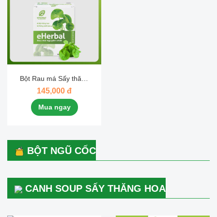
Bột Rau má Sấy thăng
hoa
145,000 đ
Mua ngay
BỘT NGŨ CỐC
CANH SOUP SẤY THĂNG HOA