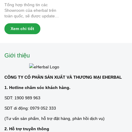
Tổng hợp thông tin các
Showroom của eherbal trên
toàn quốc, sẽ được update
thường xuyên trên website
này. Thông tin các Showroom
Xem chi tiết
của eherbal trên toàn quốc: 1.
EHERBAL...
Giới thiệu
CÔNG TY CỔ PHẦN SẢN XUẤT VÀ THƯƠNG MẠI EHERBAL
1. Hotline chăm sóc khách hàng.
SDT: 1900 989 963
SDT di động: 0979 052 333
(Tư vấn sản phẩm, hỗ trợ đặt hàng, phản hồi dịch vụ)
2. Hỗ trợ truyền thông