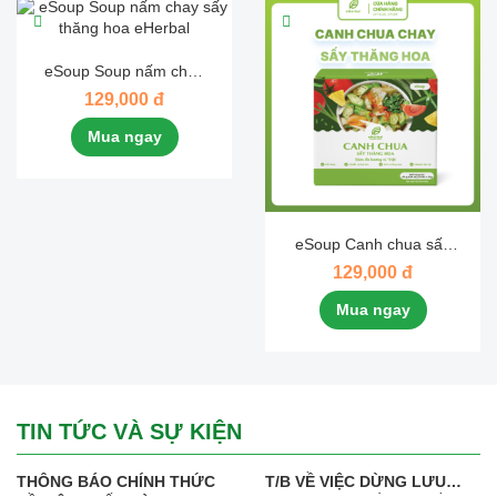
eSoup Soup nấm chay
sấy thăng hoa eHerbal
129,000 đ
Mua ngay
eSoup Canh chua sấy
thăng hoa eHerbal
129,000 đ
Mua ngay
TIN TỨC VÀ SỰ KIỆN
THÔNG BÁO CHÍNH THỨC
T/B VỀ VIỆC DỪNG LƯU