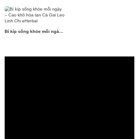
Doanh Nhân Việt Nam
NGUYÊN – LAN TỎA YÊU
13/10/2025
THƯƠNG GIỮA MÙA LŨ
Bí kíp sống khỏe mỗi ngày
– Cao khô hòa tan Cà Gai
Leo Linh Chi eHerbal