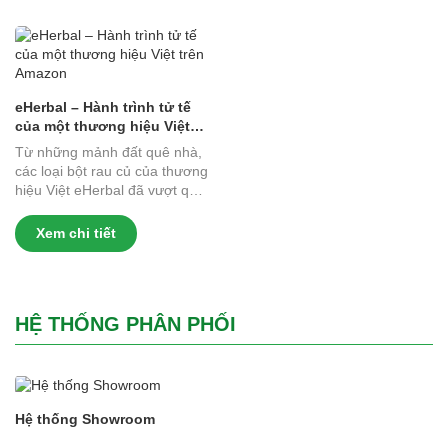
eHerbal – Hành trình tử tế
của một thương hiệu Việt
trên Amazon
Từ những mảnh đất quê nhà,
các loại bột rau củ của thương
hiệu Việt eHerbal đã vượt qua
hàng loạt tiêu chuẩn khắt khe
để hiện diện trên sàn...
Xem chi tiết
HỆ THỐNG PHÂN PHỐI
Hệ thống Showroom