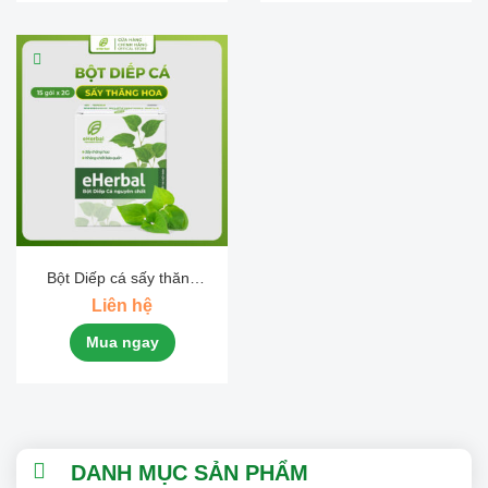
Bột Diếp cá sấy thăng
hoa
Liên hệ
Mua ngay
DANH MỤC SẢN PHẨM