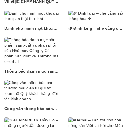
VỀ VIỆC CHẤP HÀNH QUYẾT
HÀNH SẢN PHẨM CỦ DỀN
ĐỊNH HÀNH CHÍNH VÀ ĐẢM
HẠT CHIA SỐ CÔNG BỐ
BẢO QUYỀN LỢI KHÁCH
09/EHERBAL/2025_Lô
HÀNG
011225 sản xuất ngày
03/12/2025, hạn sử dụng
Dành cho mình một khoảng
🌿 Đinh lăng – chè vằng sấy
03/12/2026
thời gian thật thư thái.
thăng hoa 🍀
Thông báo danh mục sản
phẩm sản xuất và phân
phối của Nhà máy Công ty
Cổ phần Sản xuất và
Thương mại eHerbal
Công văn thông báo sàn
thương mại điện tử gửi tới
toàn thể Quý khách hàng,
đối tác kinh doanh