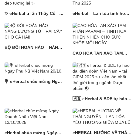
✨ eHerbal tri ân Thầy Cô –
eHerbal – Lan tỏa tinh hoa
những người dẫn đường
nông sản Việt tại Hội chợ
làm đẹp tương lai ✨
Mùa Thu 2025
BỘ ĐÔI HOÀN HẢO – NĂNG
LƯỢNG TỪ TRÁI CÂY CHO
CAO HÒA TAN XÁO TAM
CẢ HAI!
PHÂN PARAMI – TINH HOA
THIÊN NHIÊN CHO SỨC
KHỎE MỖI NGÀY
💐 eHerbal chúc mừng Ngày
Phụ Nữ Việt Nam 20/10.
🇻🇳 eHerbal & BDE tự hào
đại diện đoàn Việt Nam – tại
CIPM 2025 sự kiện lớn nhất
thế giới trong ngành Dược
phẩm 🌏
eHerbal chúc mừng Ngày
eHERBAL HƯỚNG VỀ THÁI