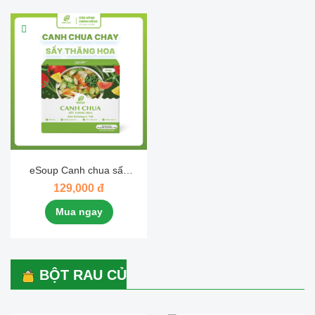
eSoup Canh chua sấy
thăng hoa eHerbal
129,000 đ
Mua ngay
BỘT RAU CỦ