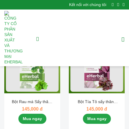
Kết nối với chúng tôi
SẢN PHẨM BÁN CHẠY
Bột Rau má Sấy thăng
Bột Tía Tô sấy thăng
hoa
hoa
145,000 đ
145,000 đ
Mua ngay
Mua ngay