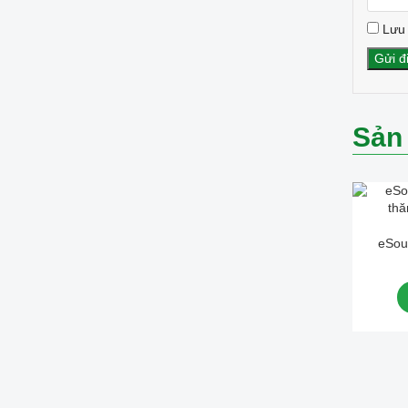
Lưu 
Sản
eSou
thă