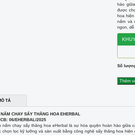
hảo giữa
được chọ
hoa hiện
nấm và 
ngon, dễ
KHUY
Số lượn
Thêm và
MÔ TẢ
 NẤM CHAY SẤY THĂNG HOA EHERBAL
TCB: 06/EHERBAL/2025
 nấm chay sấy thăng hoa eHerbal là sự hòa quyện hoàn hảo giữa các
 chọn lọc kỹ lưỡng và sản xuất bằng công nghệ sấy thăng hoa hiện đ