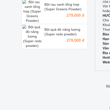
của 
Bột rau xanh tổng hợp
Với 
(Super Greens Powder)
hoặc
279,000 đ
HƯỚ
Cho 
Khuấ
Thưở
Bột quả đỏ năng lượng
Bảo
(Super reds powder)
Hạn
279,000 đ
Sản 
Văn 
Địa 
Hotl
Webs
Đá