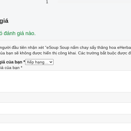
1
of
5
giá
 đánh giá nào.
 người đầu tiên nhận xét “eSoup Soup nấm chay sấy thăng hoa eHerba
của bạn sẽ không được hiển thị công khai.
Các trường bắt buộc được 
giá của bạn
*
iá của bạn
*