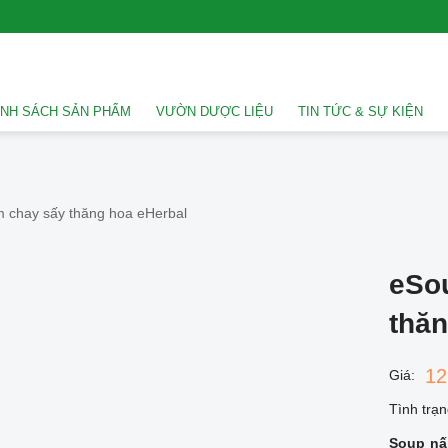
NH SÁCH SẢN PHẨM
VƯỜN DƯỢC LIỆU
TIN TỨC & SỰ KIỆN
 chay sấy thăng hoa eHerbal
eSo
thăn
12
Giá:
Tình trạn
Soup nấ