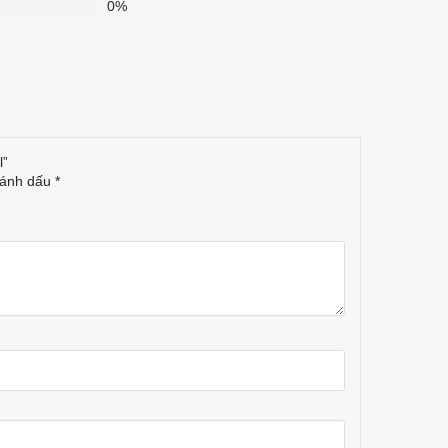
0%
l”
đánh dấu
*