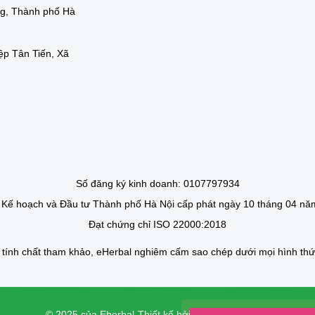
ng, Thành phố Hà
ệp Tân Tiến, Xã
Số đăng ký kinh doanh: 0107797934
Kế hoạch và Đầu tư Thành phố Hà Nội cấp phát ngày 10 tháng 04 nă
Đạt chứng chỉ ISO 22000:2018
g tính chất tham khảo, eHerbal nghiêm cấm sao chép dưới mọi hình th
© 2025 của Eherbal
Thiết kế bởi Creative Vietnam