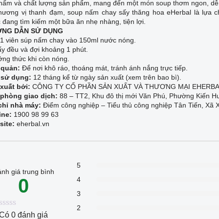
nấm và chất lượng sản phẩm, mang đến một món soup thơm ngon, dễ
hương vị thanh đạm, soup nấm chay sấy thăng hoa eHerbal là lựa c
 đang tìm kiếm một bữa ăn nhẹ nhàng, tiện lợi.
NG DẪN SỬ DỤNG
1 viên súp nấm chay vào 150ml nước nóng.
y đều và đợi khoảng 1 phút.
ng thức khi còn nóng.
 quản:
Để nơi khô ráo, thoáng mát, tránh ánh nắng trực tiếp.
 sử dụng:
12 tháng kể từ ngày sản xuất (xem trên bao bì).
xuất bởi:
CÔNG TY CỔ PHẦN SẢN XUẤT VÀ THƯƠNG MẠI EHERB
phòng giao dịch:
88 – TT2, Khu đô thị mới Văn Phú, Phường Kiến Hư
chỉ nhà máy:
Điểm công nghiệp – Tiểu thủ công nghiệp Tân Tiến, Xã 
ine:
1900 98 99 63
ite:
eherbal.vn
5
nh giá trung bình
0
4
3
2
0
Có 0 đánh giá
out