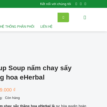
Kết nối với chúng tôi
HỆ THỐNG PHÂN PHỐI
LIÊN HỆ
up Soup nấm chay sấy
g hoa eHerbal
9.000
₫
g:
Còn hàng
m chay sấy thăng hoa eHerbal là
sự hòa quyện hoàn