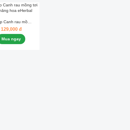
p Canh rau mồng
i sấy thăng hoa
129,000 đ
eHerbal
Mua ngay