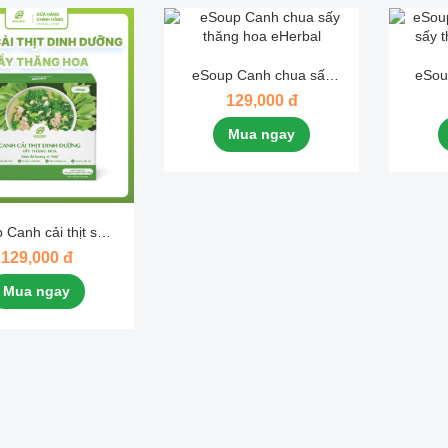
eSoup Canh chua sấy
eSou
thăng hoa eHerbal
tơ
129,000 đ
Mua ngay
 Canh cải thịt sấy
ng hoa eHerbal
129,000 đ
Mua ngay