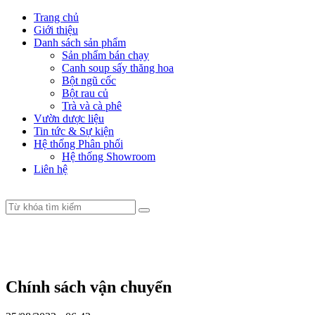
Trang chủ
Giới thiệu
Danh sách sản phẩm
Sản phẩm bán chạy
Canh soup sấy thăng hoa
Bột ngũ cốc
Bột rau củ
Trà và cà phê
Vườn dược liệu
Tin tức & Sự kiện
Hệ thống Phân phối
Hệ thống Showroom
Liên hệ
Chính sách vận chuyển