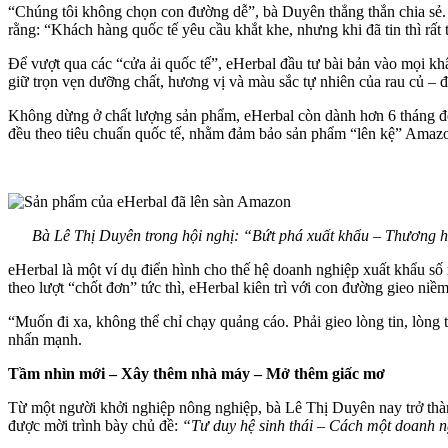
“Chúng tôi không chọn con đường dễ”, bà Duyên thẳng thắn chia sẻ.
rằng: “Khách hàng quốc tế yêu cầu khắt khe, nhưng khi đã tin thì rất 
Để vượt qua các “cửa ải quốc tế”, eHerbal đầu tư bài bản vào mọi k
giữ trọn vẹn dưỡng chất, hương vị và màu sắc tự nhiên của rau củ – đ
Không dừng ở chất lượng sản phẩm, eHerbal còn dành hơn 6 tháng để 
đều theo tiêu chuẩn quốc tế, nhằm đảm bảo sản phẩm “lên kệ” Amaz
Bà Lê Thị Duyên trong hội nghị: “Bứt phá xuất khẩu – Thương hiệ
eHerbal là một ví dụ điển hình cho thế hệ doanh nghiệp xuất khẩu số
theo lượt “chốt đơn” tức thì, eHerbal kiên trì với con đường gieo niềm
“Muốn đi xa, không thể chỉ chạy quảng cáo. Phải gieo lòng tin, lòng 
nhấn mạnh.
T
ầm nhìn
mới
– Xây thêm nhà máy – Mở thêm
giấc mơ
Từ một người khởi nghiệp nông nghiệp, bà Lê Thị Duyên nay trở thàn
được mời trình bày chủ đề:
“Tư duy hệ sinh thái
–
Cách một doanh ng