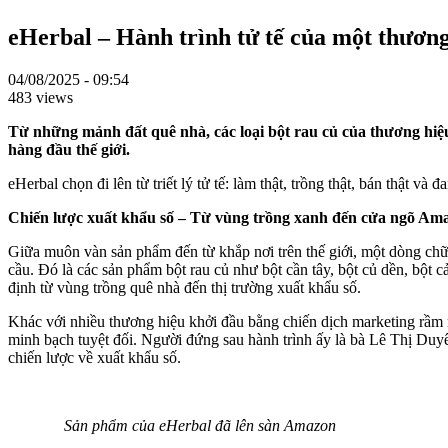
eHerbal – Hành trình tử tế của một thươn
04/08/2025 - 09:54
483 views
Từ những mảnh đất quê nhà, các loại bột rau củ của thương hiệu
hàng đầu thế giới.
eHerbal chọn đi lên từ triết lý tử tế: làm thật, trồng thật, bán thật v
Chiến lược xuất khẩu số –
T
ừ vùng trồng
xanh
đến cửa ngõ Am
Giữa muôn vàn sản phẩm đến từ khắp nơi trên thế giới, một dòng chữ
cầu. Đó là các sản phẩm bột rau củ như bột cần tây, bột củ dền, bột
định từ vùng trồng quê nhà đến thị trường xuất khẩu số.
Khác với nhiều thương hiệu khởi đầu bằng chiến dịch marketing rầm rộ,
minh bạch tuyệt đối. Người đứng sau hành trình ấy là bà Lê Thị Duyên
chiến lược về xuất khẩu số.
Sản phẩm của eHerbal đã lên sàn Amazon