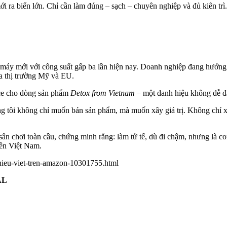
i ra biển lớn. Chỉ cần làm đúng – sạch – chuyên nghiệp và đủ kiên trì
máy mới với công suất gấp ba lần hiện nay. Doanh nghiệp đang hướng t
a thị trường Mỹ và EU.
ice cho dòng sản phẩm
Detox from Vietnam
– một danh hiệu không dễ đạ
ng tôi không chỉ muốn bán sản phẩm, mà muốn xây giá trị. Không chỉ
ân chơi toàn cầu, chứng minh rằng: làm tử tế, dù đi chậm, nhưng là c
tên Việt Nam.
-hieu-viet-tren-amazon-10301755.html
AL