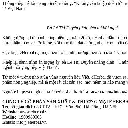
Thông điệp mà bà mang tới rất rõ ràng: “Không cần là tập đoàn lớn mớ
từ Việt Nam”.
Bà Lê Thị Duyên phát biểu tại hội nghị.
Không dừng lại ở thành công hiện tại, năm 2025, eHerbal đầu tư nhà 
thực phẩm bảo vệ sức khỏe, với mục tiêu đạt chứng nhận cao nhất củ
Đặc biệt, eHerbal đặt mục tiêu trở thành thương hiệu Amazon’s Cho
Khép lại hành trình ấn tượng ấy, bà Lê Thị Duyên khẳng định: “Chú
ngành nông nghiệp Việt Nam”.
Từ một ý tưởng nhỏ giữa vùng nguyên liệu Việt, eHerbal đã vươn ra s
phẩm nông nghiệp, mà là một lát cắt bản sắc, một niềm tự hào mang 
Nguồn: https://congluan.vn/eherbal-hanh-trinh-tu-te-cua-mot-thuong
CÔNG TY CỔ PHẦN SẢN XUẤT & THƯƠNG MẠI EHERB
Trụ sở giao dịch
:
88 TT2 – KĐT Văn Phú, Hà Đông, Hà Nội
W
ebsite
: www.eherbal.vn
Hotline
:
1900989963
Email:
info@eherbal.vn