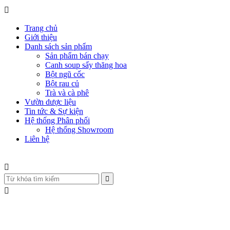
Trang chủ
Giới thiệu
Danh sách sản phẩm
Sản phẩm bán chạy
Canh soup sấy thăng hoa
Bột ngũ cốc
Bột rau củ
Trà và cà phê
Vườn dược liệu
Tin tức & Sự kiện
Hệ thống Phân phối
Hệ thống Showroom
Liên hệ