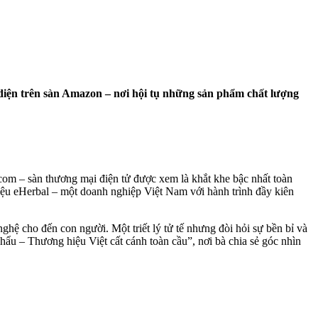
 diện trên sàn Amazon – nơi hội tụ những sản phẩm chất lượng
om – sàn thương mại điện tử được xem là khắt khe bậc nhất toàn
hiệu eHerbal – một doanh nghiệp Việt Nam với hành trình đầy kiên
nghệ cho đến con người. Một triết lý tử tế nhưng đòi hỏi sự bền bỉ và
hẩu – Thương hiệu Việt cất cánh toàn cầu”, nơi bà chia sẻ góc nhìn