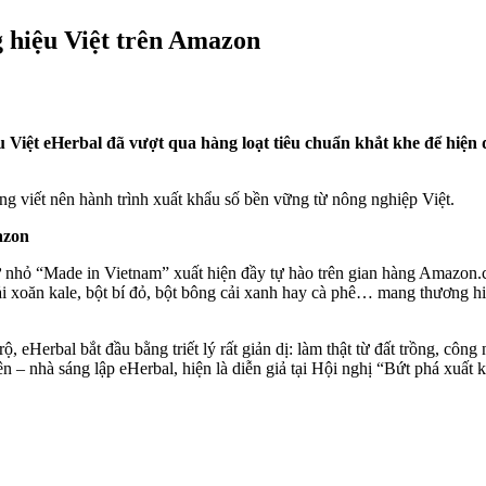
g hiệu Việt trên Amazon
 Việt eHerbal đã vượt qua hàng loạt tiêu chuẩn khắt khe để hiện
à đang viết nên hành trình xuất khẩu số bền vững từ nông nghiệp Việt.
azon
 nhỏ “Made in Vietnam” xuất hiện đầy tự hào trên gian hàng Amazon.c
 cải xoăn kale, bột bí đỏ, bột bông cải xanh hay cà phê… mang thương 
 eHerbal bắt đầu bằng triết lý rất giản dị: làm thật từ đất trồng, công 
 – nhà sáng lập eHerbal, hiện là diễn giả tại Hội nghị “Bứt phá xuất k