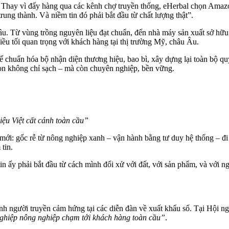
 Thay vì đẩy hàng qua các kênh chợ truyền thống, eHerbal chọn Amaz
trung thành. Và niềm tin đó phải bắt đầu từ chất lượng thật”.
hâu. Từ vùng trồng nguyên liệu đạt chuẩn, đến nhà máy sản xuất sở h
iều tối quan trọng với khách hàng tại thị trường Mỹ, châu Âu.
chuẩn hóa bộ nhận diện thương hiệu, bao bì, xây dựng lại toàn bộ qu
on không chỉ sạch – mà còn chuyên nghiệp, bền vững.
u Việt cất cánh toàn cầu”
 mới: gốc rễ từ nông nghiệp xanh – vận hành bằng tư duy hệ thống – đ
 tin.
tin ấy phải bắt đầu từ cách mình đối xử với đất, với sản phẩm, và với 
h người truyền cảm hứng tại các diễn đàn về xuất khẩu số. Tại Hội ng
hiệp nông nghiệp chạm tới khách hàng toàn cầu”
.