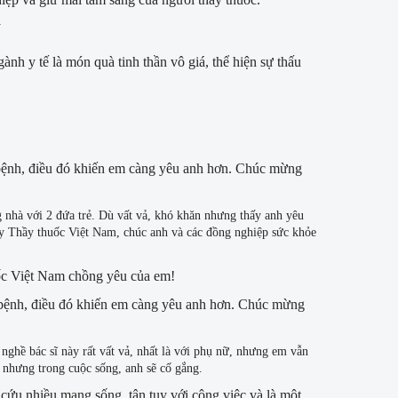
h y tế là món quà tinh thần vô giá, thể hiện sự thấu
 bệnh, điều đó khiến em càng yêu anh hơn. Chúc mừng
 nhà với 2 đứa trẻ. Dù vất vả, khó khăn nhưng thấy anh yêu
ày Thầy thuốc Việt Nam, chúc anh và các đồng nghiệp sức khỏe
uốc Việt Nam chồng yêu của em!
i bệnh, điều đó khiến em càng yêu anh hơn. Chúc mừng
nghề bác sĩ này rất vất vả, nhất là với phụ nữ, nhưng em vẫn
 nhưng trong cuộc sống, anh sẽ cố gắng.
 cứu nhiều mạng sống, tận tụy với công việc và là một