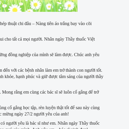
p thuật chi đâu – Nàng tiên áo trắng bay vào cõi
ui cho tất cả mọi người. Nhân ngày Thầy thuốc Việt
hững đồng nghiệp của mình sẽ làm được. Chúc anh yêu
m đến với các bệnh nhân làm em trở thành con người tốt.
h khỏe, hạnh phúc và giữ được tâm sáng của người thầy
 Mong rằng em cùng các bác sĩ sẽ luôn cố gắng để trở
ng cố gắng học tập, rèn luyện thật tốt để sau này cùng
úc mừng ngày 27/2 người yêu của anh!
i có người yêu là bác sĩ như em. Nhân ngày Thầy thuốc