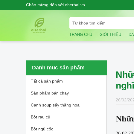
Chào mừng đến với eherbal.vn
TRANG CHỦ
GIỚI THIỆU
DA
Danh mục sản phẩm
Nhữn
Tất cả sản phẩm
nghĩ
Sản phẩm bán chạy
26/02/202
Canh soup sấy thăng hoa
Nhữn
Bột rau củ
Bột ngũ cốc
26-02-20