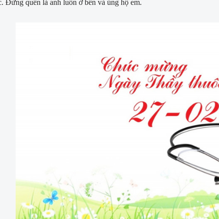
c. Đừng quên là anh luôn ở bên và ủng hộ em.