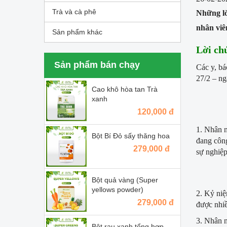
Trà và cà phê
Những lờ
nhân viê
Sản phẩm khác
Lời ch
Sản phẩm bán chạy
Các y, bá
27/2 – ng
Cao khô hòa tan Trà
xanh
120,000 đ
1. Nhân n
Bột Bí Đỏ sấy thăng hoa
đang công
279,000 đ
sự nghiệ
Bột quả vàng (Super
yellows powder)
2. Kỷ niệ
279,000 đ
được nhiề
3. Nhân n
Bột rau xanh tổng hợp