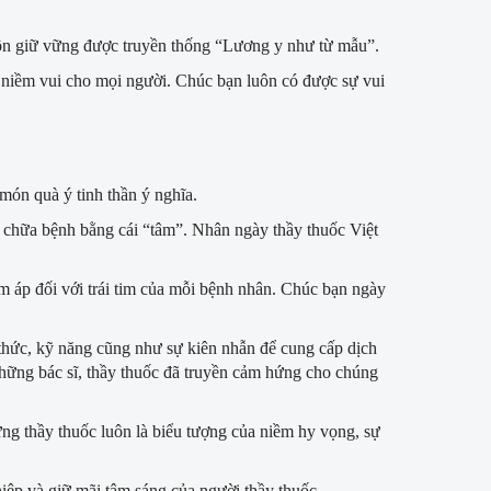
luôn giữ vững được truyền thống “Lương y như từ mẫu”.
 niềm vui cho mọi người. Chúc bạn luôn có được sự vui
ón quà ý tinh thần ý nghĩa.
, chữa bệnh bằng cái “tâm”. Nhân ngày thầy thuốc Việt
 áp đối với trái tim của mỗi bệnh nhân. Chúc bạn ngày
n thức, kỹ năng cũng như sự kiên nhẫn để cung cấp dịch
ững bác sĩ, thầy thuốc đã truyền cảm hứng cho chúng
g thầy thuốc luôn là biểu tượng của niềm hy vọng, sự
iệp và giữ mãi tâm sáng của người thầy thuốc.