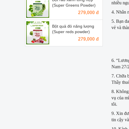
nhiều ng
(Super Greens Powder)
4. Nhân n
279,000 đ
5. Bạn đa
Bột quả đỏ năng lượng
vẻ và thà
(Super reds powder)
279,000 đ
6. “Lương
Nam 27/2,
7. Chữa b
Thầy thuố
8. Không 
vụ của mì
tôi.
9. Xin đư
tin cậy v
10. Kính 