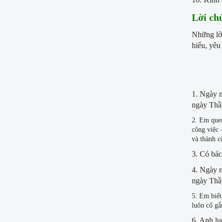
Lời ch
Những lời
hiểu, yêu
1. Ngày n
ngày Thầ
2. Em quen
công việc 
và thành c
3. Có bác
4. Ngày n
ngày Thầ
5. Em biết
luôn cố gắ
6. Anh lu