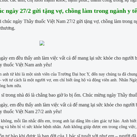
úc ngày 27/2 gửi tặng vợ, chồng làm trong ngành y tế
 chúc ngày Thầy thuốc Việt Nam 27/2 gửi tặng vợ, chồng làm trong ngàn
 thương.
gày em đều thấy anh làm việc vất cả để mang lại sức khỏe cho người
y thuốc Việt Nam anh yêu!
 anh từ khi là một sinh viên của Trường Đại học Y, đến nay chúng ta đã chung
– với tư cách là một người vợ, em chỉ biết ủng hộ và động viên anh. Nhân Ng
ông hơn nữa.
 sĩ trong nhà đó là chẳng bao giờ lo bị ốm. Chúc mừng ngày Thầy th
gày, em đều thấy anh làm việc vất cả để mang lại sức khỏe cho ngườ
y thuốc Việt Nam 27/2 anh yêu!
 không, mỗi lần nhắc đến em, trong anh lại dâng lên cảm giác tự hào. Anh biết 
ng và bền bỉ vì sức khỏe bệnh nhân. Anh không giúp được em trong công việc,
ôn tự hào khi được là bạn đời của 1 bác sĩ tuyệt vời như em – người đã