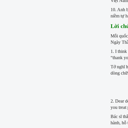
Việt Nam 
10. Anh b
niềm tự 
Lời ch
Mỗi quốc 
Ngày Thầ
1. I thin
“thank y
Tớ nghĩ h
dòng chữ
2. Dear d
you treat 
Bác sĩ th
hành, hỗ 