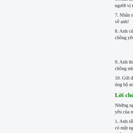
người vị 
7. Nhân n
về anh!
8. Anh c
chồng yê
9. Anh th
chồng mìn
10. Gửi đ
ủng hộ a
Lời ch
Những ngư
yêu của 
1. Anh rấ
có một ng