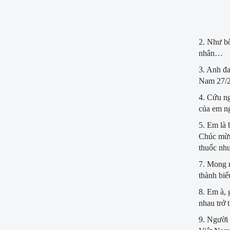
2. Như bô
nhân…
3. Anh đa
Nam 27/2,
4. Cứu n
của em n
5. Em là 
Chúc mừn
thuốc như
7. Mong r
thành biể
8. Em à, 
nhau trở 
9. Người 