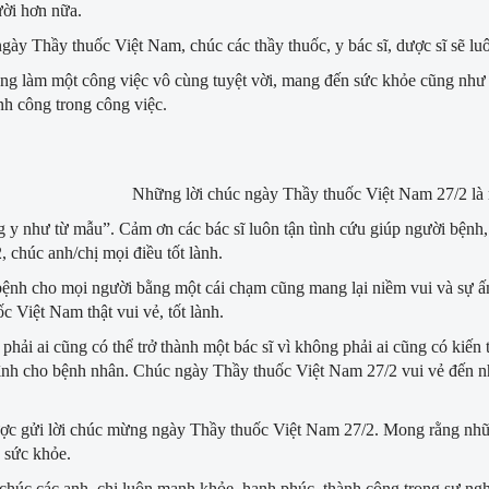
ười hơn nữa.
gày Thầy thuốc Việt Nam, chúc các thầy thuốc, y bác sĩ, dược sĩ sẽ 
ng làm một công việc vô cùng tuyệt vời, mang đến sức khỏe cũng như
nh công trong công việc.
Những lời chúc ngày Thầy thuốc Việt Nam 27/2 là m
 y như từ mẫu”. Cảm ơn các bác sĩ luôn tận tình cứu giúp người bệnh
 chúc anh/chị mọi điều tốt lành.
ệnh cho mọi người bằng một cái chạm cũng mang lại niềm vui và sự ấm
c Việt Nam thật vui vẻ, tốt lành.
phải ai cũng có thể trở thành một bác sĩ vì không phải ai cũng có kiế
nh cho bệnh nhân. Chúc ngày Thầy thuốc Việt Nam 27/2 vui vẻ đến nh
ợc gửi lời chúc mừng ngày Thầy thuốc Việt Nam 27/2. Mong rằng nhữn
à sức khỏe.
chúc các anh, chị luôn mạnh khỏe, hạnh phúc, thành công trong sự ngh