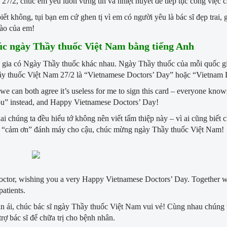
27/2, chúc em yêu luôn vững tin và nhiệt huyết để tiếp tục công việc 
iết không, tụi bạn em cứ ghen tị vì em có người yêu là bác sĩ đẹp tra
hào của em!
úc ngày Thầy thuốc Việt Nam bằng tiếng Anh
gia có Ngày Thầy thuốc khác nhau. Ngày Thầy thuốc của mỗi quốc gia
y thuốc Việt Nam 27/2 là “Vietnamese Doctors’ Day” hoặc “Vietnam 
k we can both agree it’s useless for me to sign this card – everyone know
ou” instead, and Happy Vietnamese Doctors’ Day!
ai chúng ta đều hiểu tớ không nên viết tấm thiệp này – vì ai cũng biết
 “cảm ơn” đánh máy cho cậu, chúc mừng ngày Thầy thuốc Việt Nam!
octor, wishing you a very Happy Vietnamese Doctors’ Day. Together w
patients.
ân ái, chúc bác sĩ ngày Thầy thuốc Việt Nam vui vẻ! Cùng nhau chúng t
trợ bác sĩ để chữa trị cho bệnh nhân.