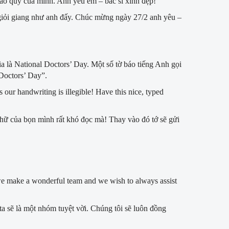
cao quý của mình. Anh yêu em – bác sĩ xinh đẹp!
i, giỏi giang như anh đấy. Chúc mừng ngày 27/2 anh yêu –
 là National Doctors’ Day. Một số tờ báo tiếng Anh gọi
Doctors’ Day”.
s our handwriting is illegible! Have this nice, typed
 chữ của bọn mình rất khó đọc mà! Thay vào đó tớ sẽ gửi
e make a wonderful team and we wish to always assist
a sẽ là một nhóm tuyệt vời. Chúng tôi sẽ luôn đồng