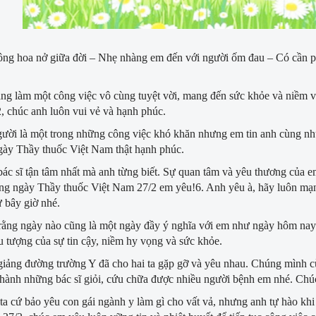
ng hoa nở giữa đời – Nhẹ nhàng em đến với người ốm đau – Có cần phé
ng làm một công việc vô cùng tuyệt vời, mang đến sức khỏe và niềm v
 chúc anh luôn vui vẻ và hạnh phúc.
gười là một trong những công việc khó khăn nhưng em tin anh cùng n
gày Thầy thuốc Việt Nam thật hạnh phúc.
bác sĩ tận tâm nhất mà anh từng biết. Sự quan tâm và yêu thương của e
g ngày Thầy thuốc Việt Nam 27/2 em yêu!6. Anh yêu à, hãy luôn mạn
 bây giờ nhé.
ằng ngày nào cũng là một ngày đầy ý nghĩa với em như ngày hôm nay.
u tượng của sự tin cậy, niềm hy vọng và sức khỏe.
giảng đường trường Y đã cho hai ta gặp gỡ và yêu nhau. Chúng mình cù
thành những bác sĩ giỏi, cứu chữa được nhiều người bệnh em nhé. Ch
ta cứ bảo yêu con gái ngành y làm gì cho vất vả, nhưng anh tự hào kh