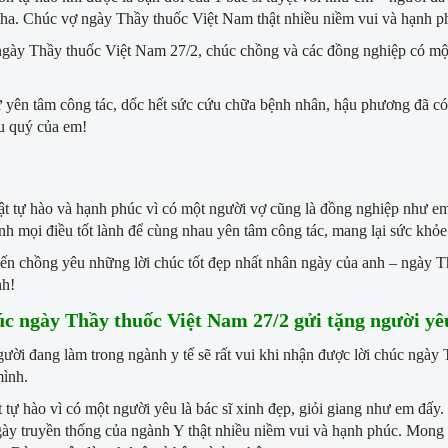
tha. Chúc vợ ngày Thầy thuốc Việt Nam thật nhiều niềm vui và hạnh p
gày Thầy thuốc Việt Nam 27/2, chúc chồng và các đồng nghiệp có một
ứ yên tâm công tác, dốc hết sức cứu chữa bệnh nhân, hậu phương đã 
u quý của em!
ật tự hào và hạnh phúc vì có một người vợ cũng là đồng nghiệp như 
h mọi điều tốt lành để cùng nhau yên tâm công tác, mang lại sức khỏe
ến chồng yêu những lời chúc tốt đẹp nhất nhân ngày của anh – ngày T
nh!
úc ngày Thầy thuốc Việt Nam 27/2 gửi tặng người yê
ời đang làm trong ngành y tế sẽ rất vui khi nhận được lời chúc ngày 
mình.
t tự hào vì có một người yêu là bác sĩ xinh đẹp, giỏi giang như em đ
ày truyền thống của ngành Y thật nhiều niềm vui và hạnh phúc. Mong