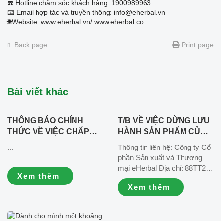
☎️ Hotline chăm sóc khách hàng: 1900989963
📧 Email hợp tác và truyền thông: info@eherbal.vn
🌐Website: www.eherbal.vn/ www.eherbal.co
Back page
Print page
Bài viết khác
THÔNG BÁO CHÍNH
T/B VỀ VIỆC DỪNG LƯU
THỨC VỀ VIỆC CHẤP
HÀNH SẢN PHẨM CỦ
HÀNH QUYẾT ĐỊNH
DỀN HẠT CHIA SỐ
...
Thông tin liên hệ: Công ty Cổ
HÀNH CHÍNH VÀ ĐẢM
CÔNG BỐ
phần Sản xuất và Thương
BẢO QUYỀN LỢI KHÁCH
09/EHERBAL/2025_Lô
mại eHerbal Địa chỉ: 88TT2,
HÀNG
011225 sản xuất ngày
Xem thêm
khu đô thị Văn Phú, quận Hà
03/12/2025, hạn sử dụng
Xem thêm
Đông, thành phố Hà Nội, Việt
03/12/2026
Nam. ☎️ Hotline chăm sóc
khách hàng: 1900989963 📧
Email hợp tác và truyền