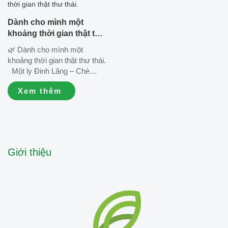
thông: info@eherbal.vn 🌐
Website: www.eherbal.vn/
Dành cho mình một
www.eherbal.co...
khoảng thời gian thật thư
thái.
🌿 Dành cho mình một
khoảng thời gian thật thư thái.
Một ly Đinh Lăng – Chè
Vằng pha tiện lợi, hương vị
Xem thêm
thảo mộc dịu nhẹ, cùng vài
phút nghỉ ngơi bên bạn bè là
đủ để tận hưởng những
khoảnh khắc bình yên của
cuộc sống. 💚...
Giới thiệu