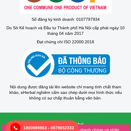
Số đăng ký kinh doanh: 0107797934
Do Sở Kế hoạch và Đầu tư Thành phố Hà Nội cấp phát ngày 10
tháng 04 năm 2017
Đạt chứng chỉ ISO 22000:2018
Nội dung được đăng tải lên website chỉ mang tính chất tham
khảo, eHerbal nghiêm cấm sao chép dưới mọi hình thức nếu
không có sự chấp thuận bằng văn bản.
© 2025 của Eherbal
📞
1900989963 - 0979052333
Thiết kế bởi Creative Vietnam
Tải app: eherbal để mua hàng một cách nhanh chóng và nhận