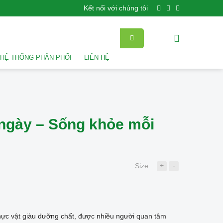
Kết nối với chúng tôi
HỆ THỐNG PHÂN PHỐI
LIÊN HỆ
ngày – Sống khỏe mỗi
+
-
Size:
hực vật giàu dưỡng chất, được nhiều người quan tâm