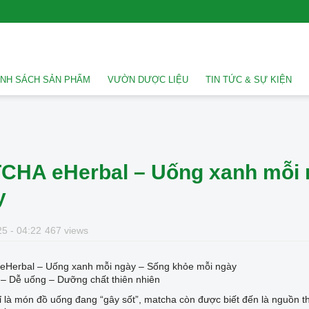
NH SÁCH SẢN PHẨM
VƯỜN DƯỢC LIỆU
TIN TỨC & SỰ KIỆN
CHA eHerbal – Uống xanh mỗi 
y
5 - 04:22
467 views
Herbal – Uống xanh mỗi ngày – Sống khỏe mỗi ngày
 – Dễ uống – Dưỡng chất thiên nhiên
 là món đồ uống đang “gây sốt”, matcha còn được biết đến là nguồn t