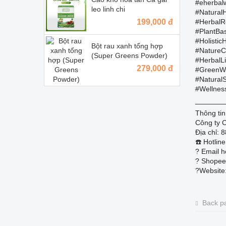
#eherbal
leo linh chi
#Natural
199,000 đ
#HerbalR
#PlantBa
#Holistic
Bột rau xanh tổng hợp
#NatureC
(Super Greens Powder)
#HerbalLi
279,000 đ
#GreenWe
#Natural
#Wellnes
————
Thông tin
Công ty 
Địa chỉ: 
☎️ Hotli
? Email h
?️ Shopee
?Website
Back p