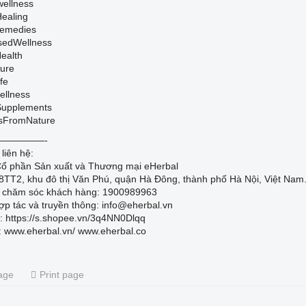
wellness
Healing
emedies
sedWellness
Health
ure
fe
llness
Supplements
sFromNature
—————-
 liên hệ:
Cổ phần Sản xuất và Thương mại eHerbal
88TT2, khu đô thị Văn Phú, quận Hà Đông, thành phố Hà Nội, Việt Nam
ne chăm sóc khách hàng: 1900989963
ợp tác và truyền thông: info@eherbal.vn
: https://s.shopee.vn/3q4NN0Dlqq
: www.eherbal.vn/ www.eherbal.co
age
Print page