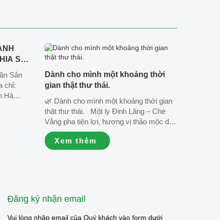
ÀNH
HIA SỐ
25_Lô
Dành cho mình một khoảng thời
hần Sản
/2025,
 chỉ:
gian thật thư thái.
n Hà
🌿 Dành cho mình một khoảng thời gian
am. ☎️
thật thư thái. Một ly Đinh Lăng – Chè
Vằng pha tiện lợi, hương vị thảo mộc dịu
à truyền
nhẹ, cùng vài phút nghỉ ngơi bên bạn bè
e:
Xem thêm
là đủ để tận hưởng những khoảnh khắc
...
bình yên của cuộc sống. 💚...
Đăng ký nhận email
Vui lòng nhập email của Quý khách vào form dưới