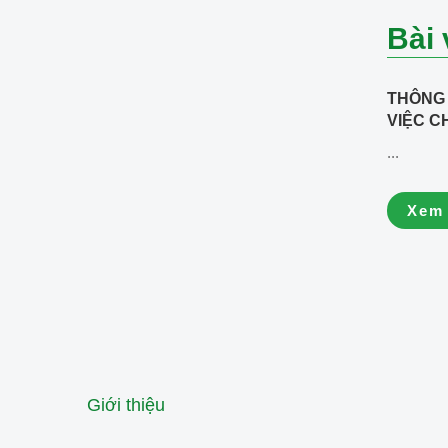
Bài 
THÔNG 
VIỆC C
HÀNH C
...
QUYỀN
Xem
Giới thiệu