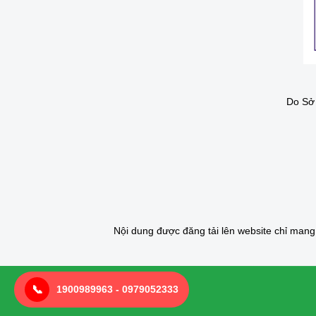
Do Sở 
Nội dung được đăng tải lên website chỉ man
📞
1900989963 - 0979052333