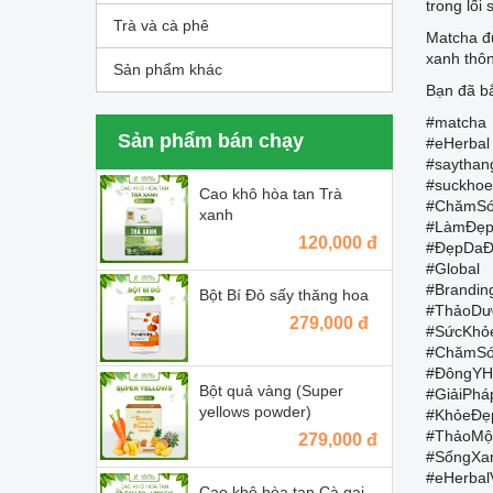
trong lối
Trà và cà phê
Matcha đư
xanh thô
Sản phẩm khác
Bạn đã b
#matcha
Sản phẩm bán chạy
#eHerbal
#saythan
#suckhoe
Cao khô hòa tan Trà
#ChămSó
xanh
#LàmĐẹp
120,000 đ
#ĐẹpDaĐ
#Global
#Brandin
Bột Bí Đỏ sấy thăng hoa
#ThảoDư
279,000 đ
#SứcKhỏ
#ChămSó
#ĐôngYH
Bột quả vàng (Super
#GiảiPh
yellows powder)
#KhỏeĐẹ
#ThảoMộc
279,000 đ
#SốngXa
#eHerbal
Cao khô hòa tan Cà gai