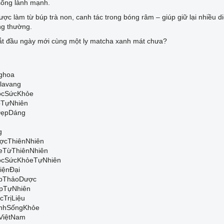
 sống lành mạnh.
ợc làm từ búp trà non, canh tác trong bóng râm – giúp giữ lại nhiều diệ
ng thường.
ắt đầu ngày mới cùng một ly matcha xanh mát chưa?
ghoa
lavang
cSứcKhỏe
TựNhiên
ẹpDáng
g
ợcThiênNhiên
eTừThiênNhiên
cSứcKhỏeTựNhiên
iệnĐại
ápThảoDược
pTựNhiên
TrịLiệu
nhSốngKhỏe
ViệtNam