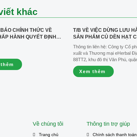
viết khác
BÁO CHÍNH THỨC VỀ
T/B VỀ VIỆC DỪNG LƯU H
HẤP HÀNH QUYẾT ĐỊNH
SẢN PHẨM CỦ DỀN HẠT C
HÍNH VÀ ĐẢM BẢO
CÔNG BỐ 09/EHERBAL/20
Thông tin liên hệ: Công ty Cổ p
 LỢI KHÁCH HÀNG
011225 sản xuất ngày 03/12
xuất và Thương mại eHerbal Địa
hạn sử dụng 03/12/2026
88TT2, khu đô thị Văn Phú, quậ
 thêm
Đông, thành phố Hà Nội, Việt N
Xem thêm
Hotline chăm sóc khách hàng:
1900989963 📧 Email hợp tác v
thông: info@eherbal.vn 🌐Websit
www.eherbal.vn/ www.eherbal.co
Về chúng tôi
Thông tin trợ giúp
Trang chủ
Chính sách thanh toán