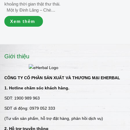
khoảng thời gian thật thư thái.
Một ly Đinh Lăng – Chè
Vằng pha tiện lợi, hương vị
Xem thêm
thảo mộc dịu nhẹ, cùng vài
phút nghỉ ngơi bên bạn bè là
đủ để tận hưởng những
khoảnh khắc bình yên của
cuộc sống. 💚...
Giới thiệu
CÔNG TY CỔ PHẦN SẢN XUẤT VÀ THƯƠNG MẠI EHERBAL
1. Hotline chăm sóc khách hàng.
SDT: 1900 989 963
SDT di động: 0979 052 333
(Tư vấn sản phẩm, hỗ trợ đặt hàng, phản hồi dịch vụ)
2. Hỗ trợ truyền thông