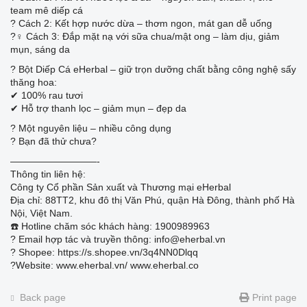
team mê diếp cá
? Cách 2: Kết hợp nước dừa – thơm ngon, mát gan dễ uống
?‍♀️ Cách 3: Đắp mặt nạ với sữa chua/mật ong – làm dịu, giảm
mụn, sáng da
? Bột Diếp Cá eHerbal – giữ trọn dưỡng chất bằng công nghệ sấy
thăng hoa:
✔ 100% rau tươi
✔ Hỗ trợ thanh lọc – giảm mụn – đẹp da
? Một nguyên liệu – nhiều công dụng
? Bạn đã thử chưa?
—————————-
Thông tin liên hệ:
Công ty Cổ phần Sản xuất và Thương mại eHerbal
Địa chỉ: 88TT2, khu đô thị Văn Phú, quận Hà Đông, thành phố Hà
Nội, Việt Nam.
☎️ Hotline chăm sóc khách hàng: 1900989963
? Email hợp tác và truyền thông: info@eherbal.vn
?️ Shopee: https://s.shopee.vn/3q4NN0Dlqq
?Website: www.eherbal.vn/ www.eherbal.co
Back page
Print page