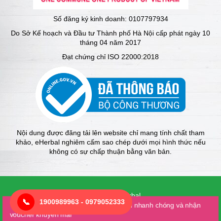
Số đăng ký kinh doanh: 0107797934
Do Sở Kế hoạch và Đầu tư Thành phố Hà Nội cấp phát ngày 10
tháng 04 năm 2017
Đạt chứng chỉ ISO 22000:2018
Nội dung được đăng tải lên website chỉ mang tính chất tham
khảo, eHerbal nghiêm cấm sao chép dưới mọi hình thức nếu
không có sự chấp thuận bằng văn bản.
© 2025 của Eherbal
📞
1900989963 - 0979052333
Thiết kế bởi Creative Vietnam
Tải app: eherbal để mua hàng một cách nhanh chóng và nhận
voucher khuyến mãi