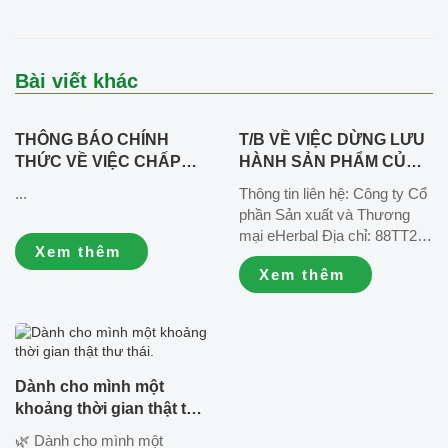
Bài viết khác
THÔNG BÁO CHÍNH
T/B VỀ VIỆC DỪNG LƯU
THỨC VỀ VIỆC CHẤP
HÀNH SẢN PHẨM CỦ
HÀNH QUYẾT ĐỊNH
DỀN HẠT CHIA SỐ
...
Thông tin liên hệ: Công ty Cổ
HÀNH CHÍNH VÀ ĐẢM
CÔNG BỐ
phần Sản xuất và Thương
BẢO QUYỀN LỢI KHÁCH
09/EHERBAL/2025_Lô
mại eHerbal Địa chỉ: 88TT2,
HÀNG
011225 sản xuất ngày
Xem thêm
khu đô thị Văn Phú, quận Hà
03/12/2025, hạn sử dụng
Xem thêm
Đông, thành phố Hà Nội, Việt
03/12/2026
Nam. ☎️ Hotline chăm sóc
khách hàng: 1900989963 📧
Email hợp tác và truyền
thông: info@eherbal.vn 🌐
Website: www.eherbal.vn/
Dành cho mình một
www.eherbal.co...
khoảng thời gian thật thư
thái.
🌿 Dành cho mình một