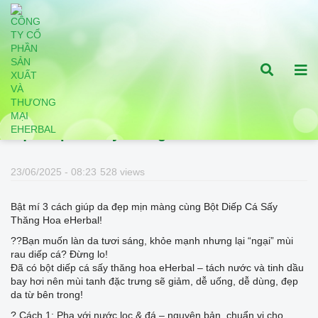
Bật mí 3 cách giúp da đẹp mịn màng cùng
Bột Diếp Cá Sấy Thăng Hoa eHerbal!
23/06/2025 - 08:23
528 views
Bật mí 3 cách giúp da đẹp mịn màng cùng Bột Diếp Cá Sấy
Thăng Hoa eHerbal!
??Bạn muốn làn da tươi sáng, khỏe mạnh nhưng lại “ngại” mùi
rau diếp cá? Đừng lo!
Đã có bột diếp cá sấy thăng hoa eHerbal – tách nước và tinh dầu
bay hơi nên mùi tanh đặc trưng sẽ giảm, dễ uống, dễ dùng, đẹp
da từ bên trong!
? Cách 1: Pha với nước lọc & đá – nguyên bản, chuẩn vị cho