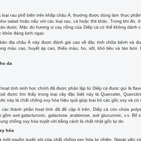
à loại rau phổ biến trên khắp châu Á, thường được dùng làm thực phẩ
hư salad hoặc nấu với các loại rau, cá hoặc thịt khác. Trong khi đó,
thảo dược. Mặc dù hương vị cay nồng của Diếp cá có thể không dành 
ức khỏe đáng kinh ngạc.
bản địa châu Á này được đánh giá cao về đặc tính chữa bệnh và được
ng máu cao, huyết áp cao, thiếu máu, ho, sốt, khó tiêu và táo bón.
cho da
hoạt tính sinh học chính đã được phân lập từ Diếp cá được gọi là flav
oid được tìm thấy trong loại cây đặc biệt này là Quercetin, Quercitri
lic này là chất chống oxy hóa hiệu quả giúp loại bỏ các gốc oxy và có
 các thành phần hoạt tính đã đề cập ở trên, Diếp cá còn chứa poly
 gồm axit galacturonic, galactose, arabinose, axit glucuronic, v.v. 
dụng chống oxy hóa tuyệt vời bằng cách là chất nhặt gốc tự do.
xy hóa
à một nguồn tuyệt vời của chất chống oxy hóa tự nhiên. Ngoài việc c