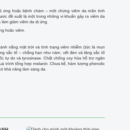
a dị ứng hoặc bệnh chàm – một chứng viêm da mãn tính
ược đề xuất là một trong những vi khuẩn gây ra viêm da
à làm giảm viêm da dị ứng.
ứng hoặc viêm.
 ánh nắng mặt trời và tình trạng viêm nhiễm (tức là mụn
tăng sắc tố – chẳng hạn như nám, vết đen và tăng sắc tố
ốc tự do và tyrosinase. Chất chống oxy hóa hỗ trợ ngăn
uá trình tổng hợp melanin. Chưa kể, hàm lượng phenolic
 có khả năng làm sáng da.
ÀNH