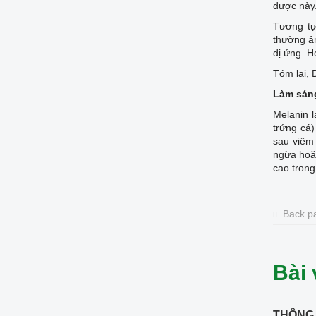
dược này
Tương tự
thường ả
dị ứng. H
Tóm lại, 
Làm sán
Melanin l
trứng cá)
sau viêm 
ngừa hoặc
cao trong
Back p
Bài 
THÔNG 