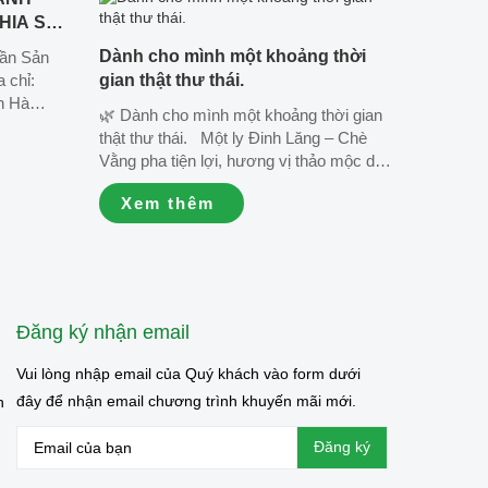
HIA SỐ
25_Lô
Dành cho mình một khoảng thời
hần Sản
/2025,
 chỉ:
gian thật thư thái.
n Hà
🌿 Dành cho mình một khoảng thời gian
am. ☎️
thật thư thái. Một ly Đinh Lăng – Chè
Vằng pha tiện lợi, hương vị thảo mộc dịu
à truyền
nhẹ, cùng vài phút nghỉ ngơi bên bạn bè
e:
Xem thêm
là đủ để tận hưởng những khoảnh khắc
...
bình yên của cuộc sống. 💚...
Đăng ký nhận email
Vui lòng nhập email của Quý khách vào form dưới
đây để nhận email chương trình khuyến mãi mới.
n