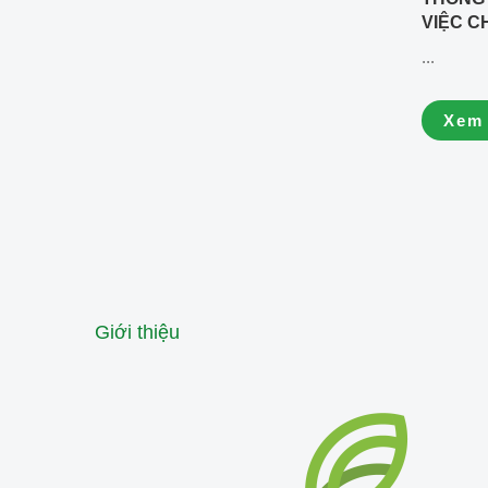
VIỆC C
HÀNH C
...
QUYỀN
Xem
Giới thiệu