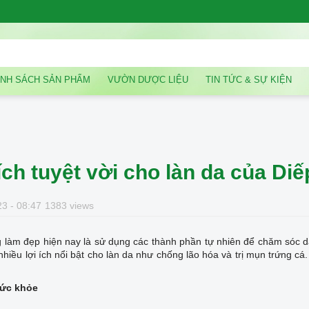
NH SÁCH SẢN PHẨM
VƯỜN DƯỢC LIỆU
TIN TỨC & SỰ KIỆN
ích tuyệt vời cho làn da của Diế
3 - 08:47
1383 views
làm đẹp hiện nay là sử dụng các thành phần tự nhiên để chăm sóc da
nhiều lợi ích nổi bật cho làn da như chống lão hóa và trị mụn trứng cá
sức khỏe