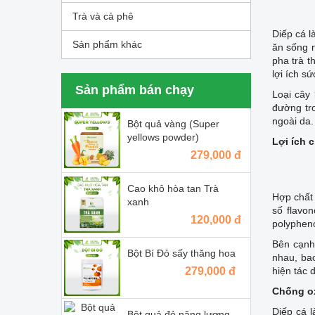
Trà và cà phê
Diếp cá l
Sản phẩm khác
ăn sống n
pha trà 
lợi ích s
Sản phẩm bán chạy
Loại cây 
đường tro
ngoài da.
Bột quả vàng (Super
yellows powder)
Lợi ích 
279,000 đ
Cao khô hòa tan Trà
Hợp chất 
xanh
số flavon
120,000 đ
polypheno
Bên cạnh
Bột Bí Đỏ sấy thăng hoa
nhau, bao
279,000 đ
hiện tác 
Chống o
Diếp cá l
Bột quả đỏ năng lượng