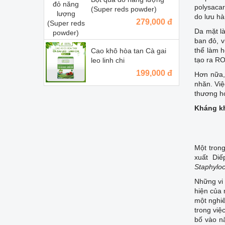
polysacar
(Super reds powder)
do lưu hà
279,000 đ
Da mặt là
ban đỏ, v
thể làm h
Cao khô hòa tan Cà gai
tạo ra RO
leo linh chi
199,000 đ
Hơn nữa, 
nhăn. Việ
thương h
Kháng k
Một trong
xuất Di
Staphyloc
Những vi 
hiện của 
một nghiê
trong việ
bố vào n