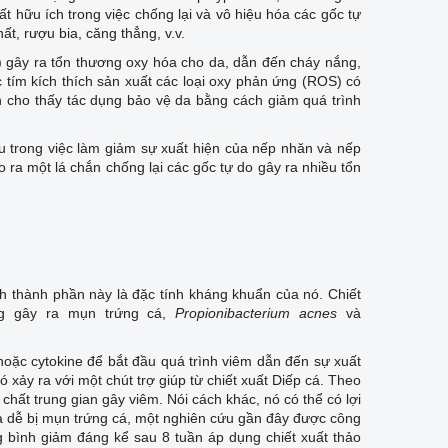
ất hữu ích trong việc chống lại và vô hiệu hóa các gốc tự
ất, rượu bia, căng thẳng, v.v.
VB) gây ra tổn thương oxy hóa cho da, dẫn đến cháy nắng,
ực tím kích thích sản xuất các loại oxy phản ứng (ROS) có
n cho thấy tác dụng bảo vệ da bằng cách giảm quá trình
ếu trong việc làm giảm sự xuất hiện của nếp nhăn và nếp
 ra một lá chắn chống lại các gốc tự do gây ra nhiều tổn
ch thành phần này là đặc tính kháng khuẩn của nó. Chiết
ng gây ra mụn trứng cá,
Propionibacterium acnes
và
hoặc cytokine để bắt đầu quá trình viêm dẫn đến sự xuất
 xảy ra với một chút trợ giúp từ chiết xuất Diếp cá. Theo
hất trung gian gây viêm. Nói cách khác, nó có thể có lợi
i da dễ bị mụn trứng cá, một nghiên cứu gần đây được công
 bình giảm đáng kể sau 8 tuần áp dụng chiết xuất thảo