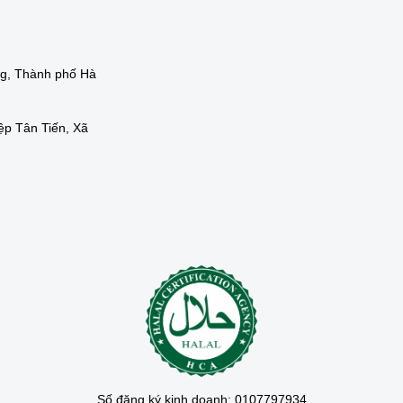
ng, Thành phố Hà
ệp Tân Tiến, Xã
Số đăng ký kinh doanh: 0107797934