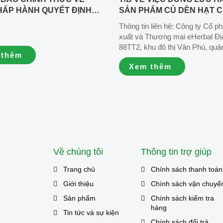
HẤP HÀNH QUYẾT ĐỊNH
SẢN PHẨM CỦ DỀN HẠT C
HÍNH VÀ ĐẢM BẢO
CÔNG BỐ 09/EHERBAL/20
Thông tin liên hệ: Công ty Cổ p
 LỢI KHÁCH HÀNG
011225 sản xuất ngày 03/12
xuất và Thương mại eHerbal Địa
hạn sử dụng 03/12/2026
88TT2, khu đô thị Văn Phú, quậ
 thêm
Đông, thành phố Hà Nội, Việt N
Xem thêm
Hotline chăm sóc khách hàng:
1900989963 📧 Email hợp tác v
thông: info@eherbal.vn 🌐Websit
www.eherbal.vn/ www.eherbal.co
Về chúng tôi
Thông tin trợ giúp
Trang chủ
Chính sách thanh toán
Giới thiệu
Chính sách vận chuyể
Sản phẩm
Chính sách kiểm tra
hàng
Tin tức và sự kiện
Chính sách đổi trả