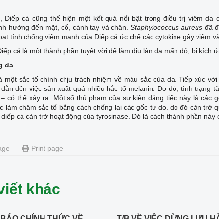
.
, Diếp cá cũng thể hiện một kết quả nổi bật trong điều trị viêm d
nh hưởng đến mặt, cổ, cánh tay và chân.
Staphylococcus aureus
đã đ
oạt tính chống viêm mạnh của Diếp cá ức chế các cytokine gây viêm v
Diếp cá là một thành phần tuyệt vời để làm dịu làn da mẩn đỏ, bị kích 
g da
à một sắc tố chính chịu trách nhiệm về màu sắc của da. Tiếp xúc với
 dẫn đến việc sản xuất quá nhiều hắc tố melanin. Do đó, tình trạng 
– có thể xảy ra. Một số thủ phạm của sự kiện đáng tiếc này là các g
 làm chậm sắc tố bằng cách chống lại các gốc tự do, do đó cản trở q
 diếp cá cản trở hoạt động của tyrosinase. Đó là cách thành phần này
age
Print page
viết khác
BÁO CHÍNH THỨC VỀ
T/B VỀ VIỆC DỪNG LƯU H