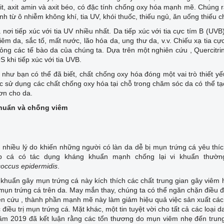
it, axit amin và axit béo, có đặc tính chống oxy hóa mạnh mẽ. Chúng r
nh từ ô nhiễm không khí, tia UV, khói thuốc, thiếu ngủ, ăn uống thiếu ch
 nơi tiếp xúc với tia UV nhiều nhất. Da tiếp xúc với tia cực tím B (U
iêm da, sắc tố, mất nước, lão hóa da, ung thư da, v.v. Chiếu xạ tia c
ỏng các tế bào da của chúng ta. Dựa trên một nghiên cứu , Quercitri
S khi tiếp xúc với tia UVB.
như bạn có thể đã biết, chất chống oxy hóa đóng một vai trò thiết y
c sử dụng các chất chống oxy hóa tại chỗ trong chăm sóc da có thể tạo
ơn cho da.
huẩn và chống viêm
 nhiều lý do khiến những người có làn da dễ bị mụn trứng cá yêu thí
ếp cá có tác dụng kháng khuẩn mạnh chống lại vi khuẩn thườ
occus epidermidis
.
khuẩn gây mụn trứng cá này kích thích các chất trung gian gây viêm 
mụn trứng cá trên da. May mắn thay, chúng ta có thể ngăn chặn điều đó
n cứu , thành phần mạnh mẽ này làm giảm hiệu quả việc sản xuất các c
c điều trị mụn trứng cá. Mặt khác, một tin tuyệt vời cho tất cả các loạ
ăm 2019 đã kết luận rằng các tổn thương do mụn viêm nhẹ đến trung