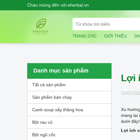
Chào mừng đến với eherbal.vn
TRANG CHỦ
GIỚI THIỆU
DA
Danh mục sản phẩm
Lợi 
Tất cả sản phẩm
22/07/202
Sản phẩm bán chạy
Xu hướng 
Canh soup sấy thăng hoa
mang lại 
dưới đây!
Bột rau củ
Lợi ích 
Bột ngũ cốc