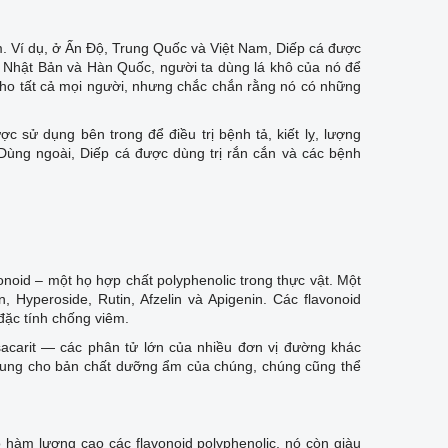
m. Ví dụ, ở Ấn Độ, Trung Quốc và Việt Nam, Diếp cá được
 ở Nhật Bản và Hàn Quốc, người ta dùng lá khô của nó để
cho tất cả mọi người, nhưng chắc chắn rằng nó có những
 sử dụng bên trong để điều trị bệnh tả, kiết lỵ, lượng
 Dùng ngoài, Diếp cá được dùng trị rắn cắn và các bệnh
onoid – một họ hợp chất polyphenolic trong thực vật. Một
n, Hyperoside, Rutin, Afzelin và Apigenin. Các flavonoid
 đặc tính chống viêm.
sacarit — các phân tử lớn của nhiều đơn vị đường khác
Bổ sung cho bản chất dưỡng ẩm của chúng, chúng cũng thể
ó hàm lượng cao các flavonoid polyphenolic, nó còn giàu