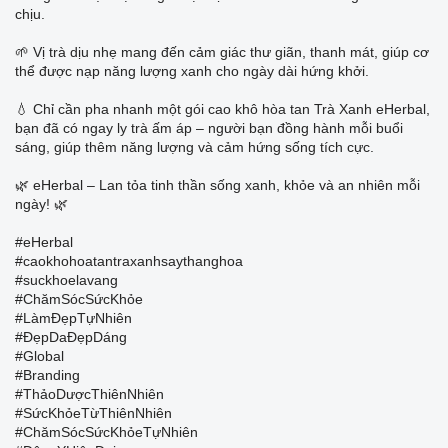
chịu.
🌱 Vị trà dịu nhẹ mang đến cảm giác thư giãn, thanh mát, giúp cơ
thể được nạp năng lượng xanh cho ngày dài hứng khởi.
💧 Chỉ cần pha nhanh một gói cao khô hòa tan Trà Xanh eHerbal,
bạn đã có ngay ly trà ấm áp – người bạn đồng hành mỗi buổi
sáng, giúp thêm năng lượng và cảm hứng sống tích cực.
🌿 eHerbal – Lan tỏa tinh thần sống xanh, khỏe và an nhiên mỗi
ngày! 🌿
#eHerbal
#caokhohoatantraxanhsaythanghoa
#suckhoelavang
#ChămSócSứcKhỏe
#LàmĐẹpTựNhiên
#ĐẹpDaĐẹpDáng
#Global
#Branding
#ThảoDượcThiênNhiên
#SứcKhỏeTừThiênNhiên
#ChămSócSứcKhỏeTựNhiên