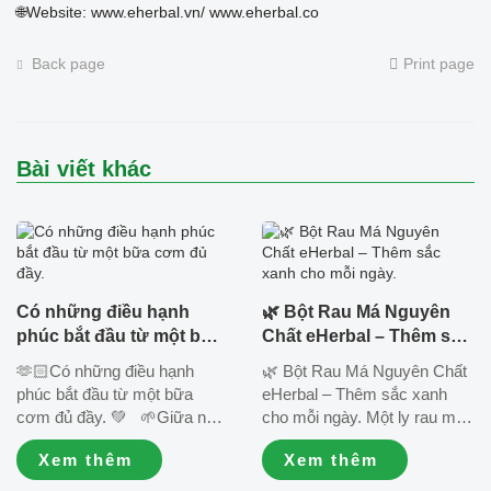
🌐Website: www.eherbal.vn/ www.eherbal.co
Back page
Print page
Bài viết khác
Có những điều hạnh
🌿 Bột Rau Má Nguyên
phúc bắt đầu từ một bữa
Chất eHerbal – Thêm sắc
cơm đủ đầy.
xanh cho mỗi ngày.
🫶🏻Có những điều hạnh
🌿 Bột Rau Má Nguyên Chất
phúc bắt đầu từ một bữa
eHerbal – Thêm sắc xanh
cơm đủ đầy. 💚 🌱Giữa nhịp
cho mỗi ngày. Một ly rau má
sống bận rộn, ai cũng mong
thơm dịu, tiện pha và dễ sử
Xem thêm
Xem thêm
có thêm thời gian dành cho
dụng là lựa chọn phù hợp cho
những người mình yêu
những ai yêu thích thực