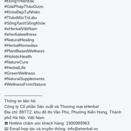
#ĐôngYHiệnĐại
#GiảiPhápThảoDược
#KhỏeĐẹpTựNhiên
#ThảoMộcTrịLiệu
#SốngXanhSốngKhỏe
#eHerbalViệtNam
#eherbalwellness
#NaturalHealing
#HerbalRemedies
#PlantBasedWellness
#HolisticHealth
#NatureCure
#HerbalLife
#GreenWellness
#NaturalSupplements
#WellnessFromNature
—————————-
Thông tin liên hệ:
Công ty Cổ phần Sản xuất và Thương mại eHerbal
Địa chỉ: 88TT2, khu đô thị Văn Phú, Phường Kiến Hưng, Thành
phố Hà Nội, Việt Nam.
☎️ Hotline chăm sóc khách hàng: 1900989963
📧 Email hợp tác và truyền thông: info@eherbal.vn