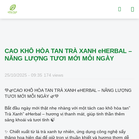
CAO KHÔ HÒA TAN TRÀ XANH eHERBAL –
NĂNG LƯỢNG TƯƠI MỚI MỖI NGÀY
25/10/2025 - 09:35
174 views
💚🌿CAO KHÔ HÒA TAN TRÀ XANH eHERBAL – NĂNG LƯỢNG
TƯƠI MỚI MỖI NGÀY 🌿💚
Bắt đầu ngày mới thật nhẹ nhàng với một tách cao khô hòa tan”
Trà Xanh” eHerbal – hương vị thanh mát, giúp tinh thần thêm
sảng khoái và tươi tỉnh 🍃
✨ Chiết xuất từ lá trà xanh tự nhiên, ứng dụng công nghệ sấy
thăng hoa hiện đại để giữ trọn vị thuần khiết và hương thơm dễ