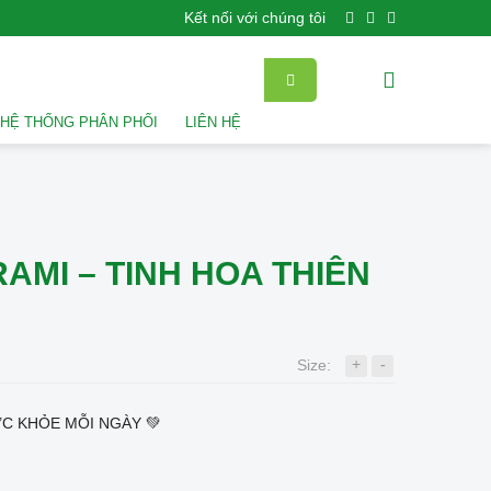
Kết nối với chúng tôi
HỆ THỐNG PHÂN PHỐI
LIÊN HỆ
AMI – TINH HOA THIÊN
+
-
Size:
ỨC KHỎE MỖI NGÀY 💚