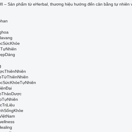
I – Sản phẩm từ eHerbal, thương hiệu hướng đến cân bằng tự nhiên 
phan
ghoa
lavang
cSứcKhỏe
TựNhiên
ẹpDáng
g
ợcThiênNhiên
eTừThiênNhiên
cSứcKhỏeTựNhiên
iệnĐại
ápThảoDược
pTựNhiên
TrịLiệu
nhSốngKhỏe
ViệtNam
wellness
Healing