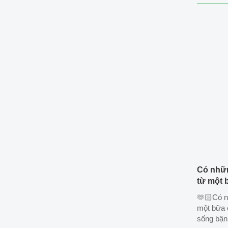
Có nhữn
từ một 
🫶🏻Có n
một bữa 
sống bận