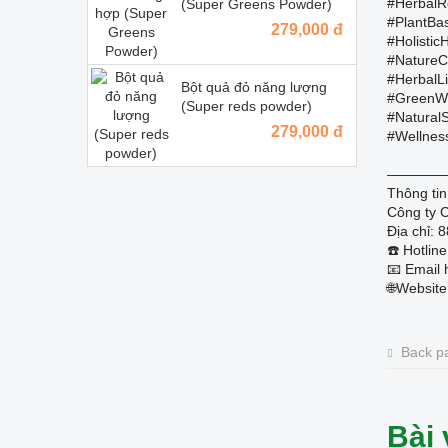
#HerbalR
(Super Greens Powder)
#PlantBa
279,000 đ
#Holistic
#NatureC
#HerbalLi
Bột quả đỏ năng lượng
#GreenWe
(Super reds powder)
#Natural
279,000 đ
#Wellnes
————
Thông tin
Công ty 
Địa chỉ: 
☎️ Hotli
📧 Email 
🌐Website
Back p
Bài 