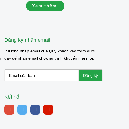
yêu thích
chúng ta được sống trong hòa bình.
Xem thêm
n nhiên.
Nhân kỷ niệm 79 năm Ngày Thương
binh – Liệt sĩ (27/7/1947 – 27/7/2026),
Công ty Cổ...
Đăng ký nhận email
Vui lòng nhập email của Quý khách vào form dưới
đây để nhận email chương trình khuyến mãi mới.
n
Kết nối