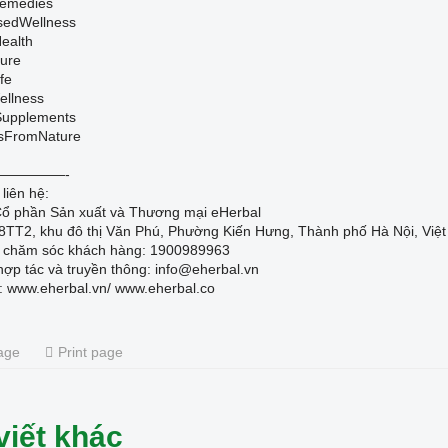
emedies
sedWellness
Health
ure
fe
llness
Supplements
sFromNature
—————-
 liên hệ:
Cổ phần Sản xuất và Thương mại eHerbal
88TT2, khu đô thị Văn Phú, Phường Kiến Hưng, Thành phố Hà Nội, Việ
ne chăm sóc khách hàng: 1900989963
hợp tác và truyền thông: info@eherbal.vn
: www.eherbal.vn/ www.eherbal.co
age
Print page
viết khác