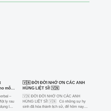
t
🇻🇳 ĐỜI ĐỜI NHỚ ƠN CÁC ANH
ho mỗi
HÙNG LIỆT SĨ! 🇻🇳
erbal –
🇻🇳 ĐỜI ĐỜI NHỚ ƠN CÁC ANH
ột ly rau
HÙNG LIỆT SĨ! 🇻🇳 Có những sự hy
dụng là
sinh đã hóa thành lịch sử, để hôm nay