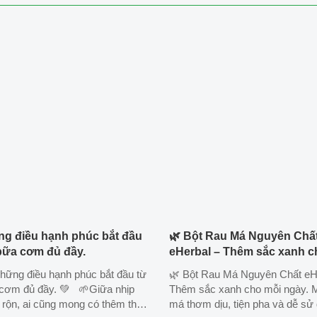
g điều hạnh phúc bắt đầu
🌿 Bột Rau Má Nguyên Chấ
bữa cơm đủ đầy.
eHerbal – Thêm sắc xanh c
ngày.
hững điều hạnh phúc bắt đầu từ
🌿 Bột Rau Má Nguyên Chất eH
cơm đủ đầy. 💚 🌱Giữa nhịp
Thêm sắc xanh cho mỗi ngày. M
 rộn, ai cũng mong có thêm thời
má thơm dịu, tiện pha và dễ sử 