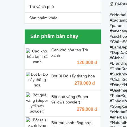
📦 PARAM
Trà và cà phê
#eHerbal
Sản phẩm khác
#xaotam
#parami
#saythan
Sản phẩm bán chạy
#suckhoe
#ChămSó
#LàmĐẹp
Cao khô hòa tan Trà
#ĐẹpDaĐ
xanh
#Global
120,000 đ
#Brandin
#ThảoDư
#SứcKhỏ
Bột Bí Đỏ sấy thăng hoa
#ChămSó
279,000 đ
#ĐôngYH
#GiảiPh
#KhỏeĐẹ
Bột quả vàng (Super
#ThảoMộc
yellows powder)
#SốngXa
279,000 đ
#eHerbal
#eherbal
#Natural
Bột rau xanh tổng hợp