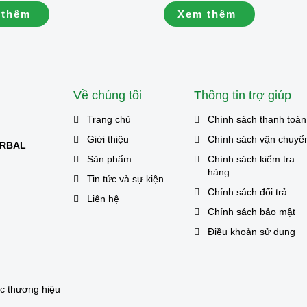
h cho những người mình yêu
lựa chọn phù hợp cho những ai 
 thêm
Xem thêm
🍲eSoup Canh Cải Thịt Dinh
thực phẩm có nguồn gốc từ thiê
ấy Thăng Hoa mang đến bát
💚 Được chế biến từ rau...
nóng,...
Về chúng tôi
Thông tin trợ giúp
Trang chủ
Chính sách thanh toán
Giới thiệu
Chính sách vận chuyể
ERBAL
Sản phẩm
Chính sách kiểm tra
hàng
Tin tức và sự kiện
Chính sách đổi trả
Liên hệ
Chính sách bảo mật
Điều khoản sử dụng
ác thương hiệu