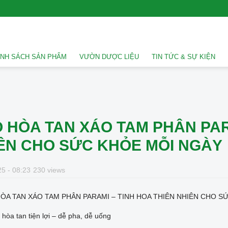
NH SÁCH SẢN PHẨM
VƯỜN DƯỢC LIỆU
TIN TỨC & SỰ KIỆN
 HÒA TAN XÁO TAM PHÂN PAR
ÊN CHO SỨC KHỎE MỖI NGÀY
5 - 08:23
230 views
HÒA TAN XÁO TAM PHÂN PARAMI – TINH HOA THIÊN NHIÊN CHO S
hòa tan tiện lợi – dễ pha, dễ uống