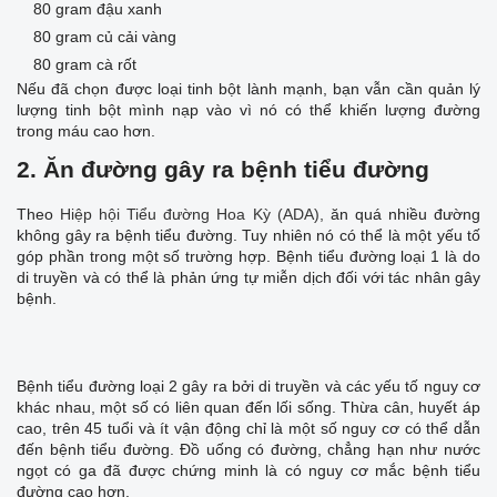
80 gram đậu xanh
80 gram củ cải vàng
80 gram cà rốt
Nếu đã chọn được loại tinh bột lành mạnh, bạn vẫn cần quản lý
lượng tinh bột mình nạp vào vì nó có thể khiến lượng đường
trong máu cao hơn.
2. Ăn đường gây ra bệnh tiểu đường
Theo
Hiệp hội Tiểu đường Hoa Kỳ (ADA),
ăn quá nhiều đường
không gây ra bệnh tiểu đường. Tuy nhiên nó có thể là một yếu tố
góp phần trong một số trường hợp. Bệnh tiểu đường loại 1 là do
di truyền và có thể là phản ứng tự miễn dịch đối với tác nhân gây
bệnh.
Bệnh tiểu đường loại 2 gây ra bởi di truyền và các yếu tố nguy cơ
khác nhau, một số có liên quan đến lối sống. Thừa cân, huyết áp
cao, trên 45 tuổi và ít vận động chỉ là một số nguy cơ có thể dẫn
đến bệnh tiểu đường. Đồ uống có đường, chẳng hạn như nước
ngọt có ga đã được chứng minh là có nguy cơ mắc bệnh tiểu
đường cao hơn.