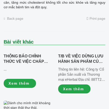
cân, tăng mức cholesterol không tốt cho sức khỏe và tăng nguy
cơ mắc bệnh tim và đột quỵ.
Back page
Print page
Bài viết khác
THÔNG BÁO CHÍNH
T/B VỀ VIỆC DỪNG LƯU
THỨC VỀ VIỆC CHẤP
HÀNH SẢN PHẨM CỦ
HÀNH QUYẾT ĐỊNH
DỀN HẠT CHIA SỐ
...
Thông tin liên hệ: Công ty Cổ
HÀNH CHÍNH VÀ ĐẢM
CÔNG BỐ
phần Sản xuất và Thương
BẢO QUYỀN LỢI KHÁCH
09/EHERBAL/2025_Lô
mại eHerbal Địa chỉ: 88TT2,
HÀNG
011225 sản xuất ngày
Xem thêm
khu đô thị Văn Phú, quận Hà
03/12/2025, hạn sử dụng
Xem thêm
Đông, thành phố Hà Nội, Việt
03/12/2026
Nam. ☎️ Hotline chăm sóc
khách hàng: 1900989963 📧
Email hợp tác và truyền