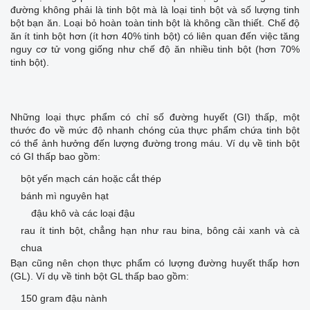
đường không phải là tinh bột mà là loại tinh bột và số lượng tinh
bột bạn ăn. Loại bỏ hoàn toàn tinh bột là không cần thiết. Chế độ
ăn ít tinh bột hơn (ít hơn 40% tinh bột) có liên quan đến việc tăng
nguy cơ tử vong giống như chế độ ăn nhiều tinh bột (hơn 70%
tinh bột).
Những loại thực phẩm có chỉ số đường huyết (GI) thấp, một
thước đo về mức độ nhanh chóng của thực phẩm chứa tinh bột
có thể ảnh hưởng đến lượng đường trong máu. Ví dụ về tinh bột
có GI thấp bao gồm:
bột yến mạch cán hoặc cắt thép
bánh mì nguyên hạt
đậu khô và các loại đậu
rau ít tinh bột, chẳng hạn như rau bina, bông cải xanh và cà
chua
Bạn cũng nên chọn thực phẩm có lượng đường huyết thấp hơn
(GL). Ví dụ về tinh bột GL thấp bao gồm:
150 gram đậu nành