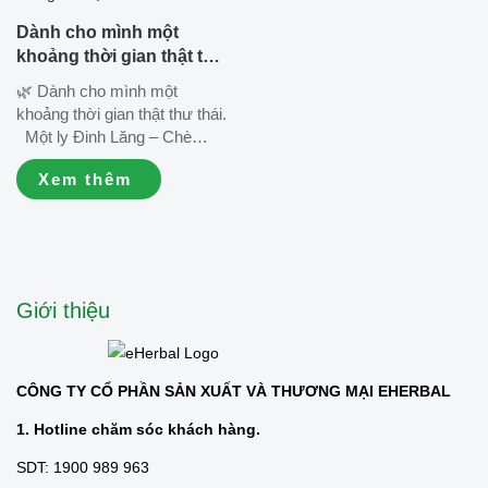
thông: info@eherbal.vn 🌐
Website: www.eherbal.vn/
Dành cho mình một
www.eherbal.co...
khoảng thời gian thật thư
thái.
🌿 Dành cho mình một
khoảng thời gian thật thư thái.
Một ly Đinh Lăng – Chè
Vằng pha tiện lợi, hương vị
Xem thêm
thảo mộc dịu nhẹ, cùng vài
phút nghỉ ngơi bên bạn bè là
đủ để tận hưởng những
khoảnh khắc bình yên của
cuộc sống. 💚...
Giới thiệu
CÔNG TY CỔ PHẦN SẢN XUẤT VÀ THƯƠNG MẠI EHERBAL
1. Hotline chăm sóc khách hàng.
SDT: 1900 989 963