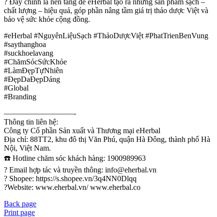
? Đây chính là nền tảng để eHerbal tạo ra những sản phẩm sạch –
chất lượng – hiệu quả, góp phần nâng tầm giá trị thảo dược Việt và
bảo vệ sức khỏe cộng đồng.
#eHerbal #NguyênLiệuSạch #ThảoDượcViệt #PhatTrienBenVung
#saythanghoa
#suckhoelavang
#ChămSócSứcKhỏe
#LàmĐẹpTựNhiên
#ĐẹpDaĐẹpDáng
#Global
#Branding
—————————-
Thông tin liên hệ:
Công ty Cổ phần Sản xuất và Thương mại eHerbal
Địa chỉ: 88TT2, khu đô thị Văn Phú, quận Hà Đông, thành phố Hà
Nội, Việt Nam.
☎️ Hotline chăm sóc khách hàng: 1900989963
? Email hợp tác và truyền thông: info@eherbal.vn
?️ Shopee: https://s.shopee.vn/3q4NN0Dlqq
?Website: www.eherbal.vn/ www.eherbal.co
Back page
Print page