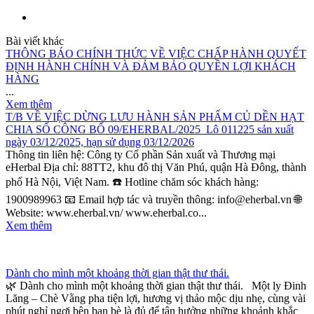
Bài viết khác
THÔNG BÁO CHÍNH THỨC VỀ VIỆC CHẤP HÀNH QUYẾT
ĐỊNH HÀNH CHÍNH VÀ ĐẢM BẢO QUYỀN LỢI KHÁCH
HÀNG
...
Xem thêm
T/B VỀ VIỆC DỪNG LƯU HÀNH SẢN PHẨM CỦ DỀN HẠT
CHIA SỐ CÔNG BỐ 09/EHERBAL/2025_Lô 011225 sản xuất
ngày 03/12/2025, hạn sử dụng 03/12/2026
Thông tin liên hệ: Công ty Cổ phần Sản xuất và Thương mại
eHerbal Địa chỉ: 88TT2, khu đô thị Văn Phú, quận Hà Đông, thành
phố Hà Nội, Việt Nam. ☎️ Hotline chăm sóc khách hàng:
1900989963 📧 Email hợp tác và truyền thông: info@eherbal.vn 🌐
Website: www.eherbal.vn/ www.eherbal.co...
Xem thêm
Dành cho mình một khoảng thời gian thật thư thái.
🌿 Dành cho mình một khoảng thời gian thật thư thái. Một ly Đinh
Lăng – Chè Vằng pha tiện lợi, hương vị thảo mộc dịu nhẹ, cùng vài
phút nghỉ ngơi bên bạn bè là đủ để tận hưởng những khoảnh khắc