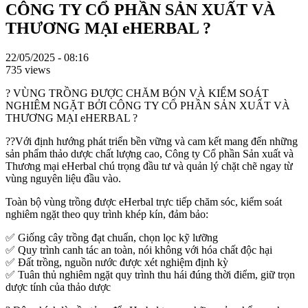
CÔNG TY CỔ PHẦN SẢN XUẤT VÀ
THƯƠNG MẠI eHERBAL ?
22/05/2025 - 08:16
735 views
? VÙNG TRỒNG ĐƯỢC CHĂM BÓN VÀ KIỂM SOÁT
NGHIÊM NGẶT BỞI CÔNG TY CỔ PHẦN SẢN XUẤT VÀ
THƯƠNG MẠI eHERBAL ?
??Với định hướng phát triển bền vững và cam kết mang đến những
sản phẩm thảo dược chất lượng cao, Công ty Cổ phần Sản xuất và
Thương mại eHerbal chú trọng đầu tư và quản lý chặt chẽ ngay từ
vùng nguyên liệu đầu vào.
Toàn bộ vùng trồng được eHerbal trực tiếp chăm sóc, kiểm soát
nghiêm ngặt theo quy trình khép kín, đảm bảo:
✅ Giống cây trồng đạt chuẩn, chọn lọc kỹ lưỡng
✅ Quy trình canh tác an toàn, nói không với hóa chất độc hại
✅ Đất trồng, nguồn nước được xét nghiệm định kỳ
✅ Tuân thủ nghiêm ngặt quy trình thu hái đúng thời điểm, giữ trọn
dược tính của thảo dược