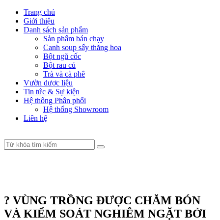
Trang chủ
Giới thiệu
Danh sách sản phẩm
Sản phẩm bán chạy
Canh soup sấy thăng hoa
Bột ngũ cốc
Bột rau củ
Trà và cà phê
Vườn dược liệu
Tin tức & Sự kiện
Hệ thống Phân phối
Hệ thống Showroom
Liên hệ
? VÙNG TRỒNG ĐƯỢC CHĂM BÓN
VÀ KIỂM SOÁT NGHIÊM NGẶT BỞI