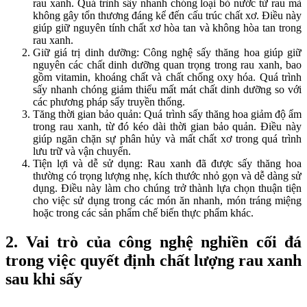
rau xanh. Quá trình sấy nhanh chóng loại bỏ nước từ rau mà
không gây tổn thương đáng kể đến cấu trúc chất xơ. Điều này
giúp giữ nguyên tính chất xơ hòa tan và không hòa tan trong
rau xanh.
Giữ giá trị dinh dưỡng: Công nghệ sấy thăng hoa giúp giữ
nguyên các chất dinh dưỡng quan trọng trong rau xanh, bao
gồm vitamin, khoáng chất và chất chống oxy hóa. Quá trình
sấy nhanh chóng giảm thiểu mất mát chất dinh dưỡng so với
các phương pháp sấy truyền thống.
Tăng thời gian bảo quản: Quá trình sấy thăng hoa giảm độ ẩm
trong rau xanh, từ đó kéo dài thời gian bảo quản. Điều này
giúp ngăn chặn sự phân hủy và mất chất xơ trong quá trình
lưu trữ và vận chuyển.
Tiện lợi và dễ sử dụng: Rau xanh đã được sấy thăng hoa
thường có trọng lượng nhẹ, kích thước nhỏ gọn và dễ dàng sử
dụng. Điều này làm cho chúng trở thành lựa chọn thuận tiện
cho việc sử dụng trong các món ăn nhanh, món tráng miệng
hoặc trong các sản phẩm chế biến thực phẩm khác.
2. Vai trò của công nghệ nghiền cối đá
trong việc quyết định chất lượng rau xanh
sau khi sấy