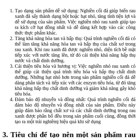
Tạo dạng sản phẩm dễ sử dụng: Nghiền cối đá giúp biến rau
xanh đã sấy thành dạng bột hoặc hạt nhỏ, tăng tính tiện lợi và
dễ sử dụng của sản phẩm. Việc nghiền nhỏ rau xanh giúp tạo
ra kích cỡ hạt đồng nhất và dễ dàng kết hợp vào các công
thức thực phẩm khác.
Tăng khả năng hòa tan và hấp thụ: Quá trình nghiền cối đá có
thể làm tăng khả năng hòa tan và hấp thụ của chất xơ trong
rau xanh. Khi rau xanh đã được nghiền nhỏ, diện tích bề mặt
tiếp xúc với nước tăng lên, từ đó cải thiện khả năng hấp thụ
nước và chất dinh dưỡng.
Cải thiện tiêu hóa và hương vị: Việc nghiền nhỏ rau xanh có
thể giúp cải thiện quá trình tiêu hóa và hấp thụ chất dinh
dưỡng. Những hạt nhỏ hơn trong sản phẩm nghiền cối đá dễ
dàng phân tách và tiếp xúc với các enzym tiêu hóa, từ đó tăng
khả năng hấp thụ chất dinh dưỡng và giảm khả năng gây khó
tiêu hóa.
Đảm bảo độ nhuyễn và đồng nhất: Quá trình nghiền cối đá
đảm bảo độ nhuyễn và đồng nhất của sản phẩm. Điều này
giúp đảm bảo rằng chất xơ và các chất dinh dưỡng trong rau
xanh được phân bố đều trong sản phẩm cuối cùng, đồng thời
tạo ra một trải nghiêmj hiệu quả khi sử dụng
3. Tiêu chí để tạo nên một sản phẩm rau