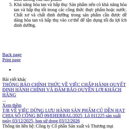
Khả năng hòa tan và hấp thụ: Sản phẩm nên có khả năng hòa
tan và hấp thụ tốt trong các công thức thực phẩm hoặc nước.
Chất xơ và chất dinh dưỡng trong sản phẩm cần được dễ
dàng hòa tan và hấp thụ vào cơ thể để tận dụng tối đa lợi ích
dinh dưỡng.
Back page
Print page
Bài viết khác
THÔNG BÁO CHÍNH THỨC VỀ VIỆC CHẤP HÀNH QUYẾT
ĐỊNH HÀNH CHÍNH VÀ ĐẢM BẢO QUYỀN LỢI KHÁCH
HÀNG
...
Xem thêm
T/B VỀ VIỆC DỪNG LƯU HÀNH SẢN PHẨM CỦ DỀN HẠT
CHIA SỐ CÔNG BỐ 09/EHERBAL/2025_Lô 011225 sản xuất
ngày 03/12/2025, hạn sử dụng 03/12/2026
Thông tin liên hệ: Công ty Cổ phần Sản xuất và Thương mại