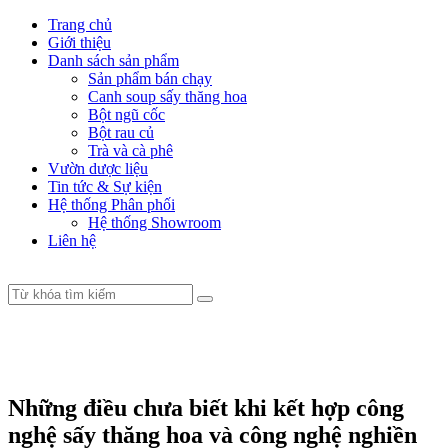
Trang chủ
Giới thiệu
Danh sách sản phẩm
Sản phẩm bán chạy
Canh soup sấy thăng hoa
Bột ngũ cốc
Bột rau củ
Trà và cà phê
Vườn dược liệu
Tin tức & Sự kiện
Hệ thống Phân phối
Hệ thống Showroom
Liên hệ
Những điều chưa biết khi kết hợp công
nghệ sấy thăng hoa và công nghệ nghiền