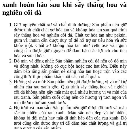
xanh hoàn hảo sau khi sấy thăng hoa và
nghiền cối đá
Giữ nguyên chất xơ và chất dinh dưỡng: Sản phẩm nên giữ
được tính chất chất xơ hòa tan và không hòa tan sau quá trình
sấy thăng hoa và nghiền cối đá. Chất xơ hòa tan như pektin,
gum và inulin cần được duy trì để hỗ trợ sự tiêu hóa và sức
khỏe ruột. Chất xơ không hòa tan như cellulose và lignin
cũng cần được giữ nguyên để đảm bảo các lợi ích cho tiêu
hóa và sức khỏe.
Độ mịn và đồng nhất: Sản phẩm nghiền cối đá nên có độ mịn
và đồng nhất, không có cục bột hoặc cục hạt lớn. Điều này
đảm bảo rằng sản phẩm dễ dàng hòa tan hoặc trộn vào các
công thức thực phẩm khác một cách nhất quán.
Hương vị và mùi: Sản phẩm nên giữ được hương vị và mùi tự
nhiên của rau xanh gốc. Quá trình sấy thăng hoa và nghiền
cối đá không nên gây mất mát quá nhiều hương vị và mùi của
rau xanh. Sản phẩm cuối cùng nên có hương vị tươi ngon và
mùi thơm như rau xanh tươi.
Độ tươi và màu sắc: Sản phẩm nên giữ được độ tươi và màu
sắc tự nhiên của rau xanh. Màu sắc nên đẹp và tự nhiên,
không bị đổi màu hay mất đi tính hấp dẫn của rau xanh. Độ
tươi cũng cần được duy trì để đảm bảo chất lượng và giá trị
dinh dưỡng của sản phẩm.