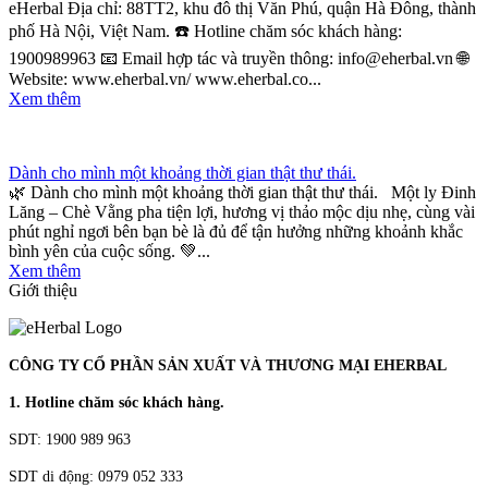
eHerbal Địa chỉ: 88TT2, khu đô thị Văn Phú, quận Hà Đông, thành
phố Hà Nội, Việt Nam. ☎️ Hotline chăm sóc khách hàng:
1900989963 📧 Email hợp tác và truyền thông: info@eherbal.vn 🌐
Website: www.eherbal.vn/ www.eherbal.co...
Xem thêm
Dành cho mình một khoảng thời gian thật thư thái.
🌿 Dành cho mình một khoảng thời gian thật thư thái. Một ly Đinh
Lăng – Chè Vằng pha tiện lợi, hương vị thảo mộc dịu nhẹ, cùng vài
phút nghỉ ngơi bên bạn bè là đủ để tận hưởng những khoảnh khắc
bình yên của cuộc sống. 💚...
Xem thêm
Giới thiệu
CÔNG TY CỔ PHẦN SẢN XUẤT VÀ THƯƠNG MẠI EHERBAL
1. Hotline chăm sóc khách hàng.
SDT: 1900 989 963
SDT di động: 0979 052 333