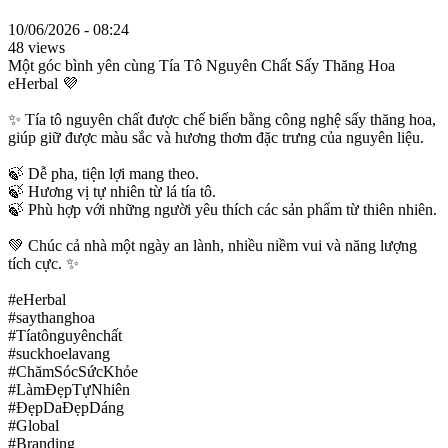
10/06/2026 - 08:24
48 views
Một góc bình yên cùng Tía Tô Nguyên Chất Sấy Thăng Hoa
eHerbal 💜
✨ Tía tô nguyên chất được chế biến bằng công nghệ sấy thăng hoa,
giúp giữ được màu sắc và hương thơm đặc trưng của nguyên liệu.
🍃 Dễ pha, tiện lợi mang theo.
🍃 Hương vị tự nhiên từ lá tía tô.
🍃 Phù hợp với những người yêu thích các sản phẩm từ thiên nhiên.
💚 Chúc cả nhà một ngày an lành, nhiều niềm vui và năng lượng
tích cực. ✨
#eHerbal
#saythanghoa
#Tíatônguyênchất
#suckhoelavang
#ChămSócSứcKhỏe
#LàmĐẹpTựNhiên
#ĐẹpDaĐẹpDáng
#Global
#Branding