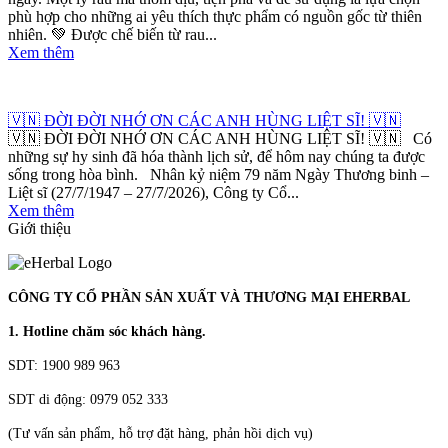
phù hợp cho những ai yêu thích thực phẩm có nguồn gốc từ thiên
nhiên. 💚 Được chế biến từ rau...
Xem thêm
🇻🇳 ĐỜI ĐỜI NHỚ ƠN CÁC ANH HÙNG LIỆT SĨ! 🇻🇳
🇻🇳 ĐỜI ĐỜI NHỚ ƠN CÁC ANH HÙNG LIỆT SĨ! 🇻🇳 Có
những sự hy sinh đã hóa thành lịch sử, để hôm nay chúng ta được
sống trong hòa bình. Nhân kỷ niệm 79 năm Ngày Thương binh –
Liệt sĩ (27/7/1947 – 27/7/2026), Công ty Cổ...
Xem thêm
Giới thiệu
CÔNG TY CỔ PHẦN SẢN XUẤT VÀ THƯƠNG MẠI EHERBAL
1. Hotline chăm sóc khách hàng.
SDT: 1900 989 963
SDT di động: 0979 052 333
(Tư vấn sản phẩm, hỗ trợ đặt hàng, phản hồi dịch vụ)