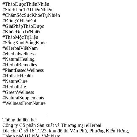
#ThảoDượcThiênNhiên
#SứcKhỏeTừThiênNhiên
#ChămSócSứcKhỏeTựNhiên
#ĐôngYHiệnĐại
#GiảiPhápThảoDược
#KhỏeĐẹpTựNhiên
#ThảoMộcTrịLiệu
#SốngXanhSốngKhỏe
#eHerbalViệtNam
#eherbalwellness
#NaturalHealing
#HerbalRemedies
#PlantBasedWellness
#HolisticHealth
#NatureCure
#HerbalLife
#GreenWellness
#NaturalSupplements
#WellnessFromNature
—————————-
Thông tin liên hệ:
Công ty Cổ phần Sản xuất và Thương mại eHerbal
Địa chỉ: Ô số 16 TT23, khu đô thị Văn Phú, Phường Kiến Hưng,
Thành phố Hà Nội, Việt Nam.