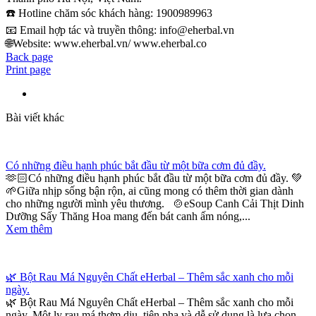
☎️ Hotline chăm sóc khách hàng: 1900989963
📧 Email hợp tác và truyền thông: info@eherbal.vn
🌐Website: www.eherbal.vn/ www.eherbal.co
Back page
Print page
Bài viết khác
Có những điều hạnh phúc bắt đầu từ một bữa cơm đủ đầy.
🫶🏻Có những điều hạnh phúc bắt đầu từ một bữa cơm đủ đầy. 💚
🌱Giữa nhịp sống bận rộn, ai cũng mong có thêm thời gian dành
cho những người mình yêu thương. 🍲eSoup Canh Cải Thịt Dinh
Dưỡng Sấy Thăng Hoa mang đến bát canh ấm nóng,...
Xem thêm
🌿 Bột Rau Má Nguyên Chất eHerbal – Thêm sắc xanh cho mỗi
ngày.
🌿 Bột Rau Má Nguyên Chất eHerbal – Thêm sắc xanh cho mỗi
ngày. Một ly rau má thơm dịu, tiện pha và dễ sử dụng là lựa chọn