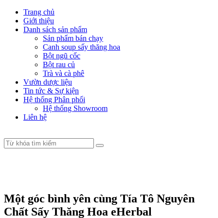
Trang chủ
Giới thiệu
Danh sách sản phẩm
Sản phẩm bán chạy
Canh soup sấy thăng hoa
Bột ngũ cốc
Bột rau củ
Trà và cà phê
Vườn dược liệu
Tin tức & Sự kiện
Hệ thống Phân phối
Hệ thống Showroom
Liên hệ
Một góc bình yên cùng Tía Tô Nguyên
Chất Sấy Thăng Hoa eHerbal