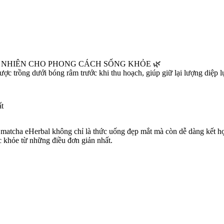
N NHIÊN CHO PHONG CÁCH SỐNG KHỎE 🌿
ợc trồng dưới bóng râm trước khi thu hoạch, giúp giữ lại lượng diệp l
ất
 matcha eHerbal không chỉ là thức uống đẹp mắt mà còn dễ dàng kết hợ
 khỏe từ những điều đơn giản nhất.