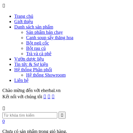
Trang chủ
Giới thiệu
Danh sách sản phẩm
Sản phẩm bán chạy
Canh soup sấy thăng hoa
Bột ngũ cốc
Bột rau củ
Trà và cà phê
Vườn dược liệu
Tin tức & Sự kiện
Hệ thống Phân phối
Hệ thống Showroom
Liên hệ
Chào mừng đến với eherbal.vn
Kết nối với chúng tôi
0
Chưa có sản phẩm trong giỏ hàng.