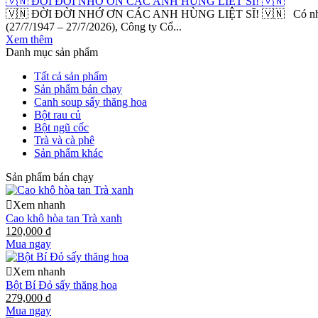
🇻🇳 ĐỜI ĐỜI NHỚ ƠN CÁC ANH HÙNG LIỆT SĨ! 🇻🇳
🇻🇳 ĐỜI ĐỜI NHỚ ƠN CÁC ANH HÙNG LIỆT SĨ! 🇻🇳 Có những sự h
(27/7/1947 – 27/7/2026), Công ty Cổ...
Xem thêm
Danh mục sản phẩm
Tất cả sản phẩm
Sản phẩm bán chạy
Canh soup sấy thăng hoa
Bột rau củ
Bột ngũ cốc
Trà và cà phê
Sản phẩm khác
Sản phẩm bán chạy
Xem nhanh
Cao khô hòa tan Trà xanh
120,000 đ
Mua ngay
Xem nhanh
Bột Bí Đỏ sấy thăng hoa
279,000 đ
Mua ngay