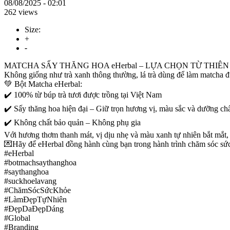
08/08/2025 - 02:01
262 views
Size:
+
-
MATCHA SẤY THĂNG HOA eHerbal – LỰA CHỌN TỪ THIÊ
Không giống như trà xanh thông thường, lá trà dùng để làm matcha đư
💚 Bột Matcha eHerbal:
✔️ 100% từ búp trà tươi được trồng tại Việt Nam
✔️ Sấy thăng hoa hiện đại – Giữ trọn hương vị, màu sắc và dưỡng ch
✔️ Không chất bảo quản – Không phụ gia
Với hương thơm thanh mát, vị dịu nhẹ và màu xanh tự nhiên bắt mắt,
💌Hãy để eHerbal đồng hành cùng bạn trong hành trình chăm sóc sức
#eHerbal
#botmachsaythanghoa
#saythanghoa
#suckhoelavang
#ChămSócSứcKhỏe
#LàmĐẹpTựNhiên
#ĐẹpDaĐẹpDáng
#Global
#Branding