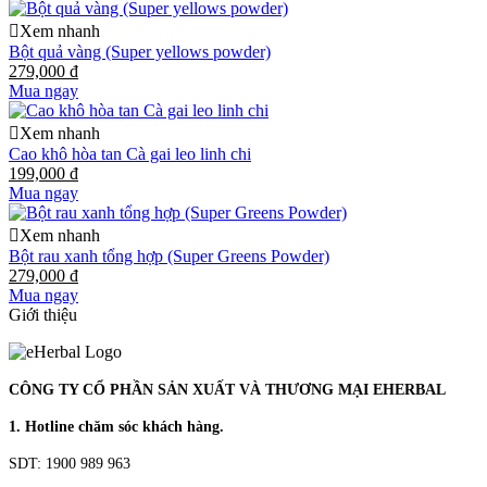
Xem nhanh
Bột quả vàng (Super yellows powder)
279,000 đ
Mua ngay
Xem nhanh
Cao khô hòa tan Cà gai leo linh chi
199,000 đ
Mua ngay
Xem nhanh
Bột rau xanh tổng hợp (Super Greens Powder)
279,000 đ
Mua ngay
Giới thiệu
CÔNG TY CỔ PHẦN SẢN XUẤT VÀ THƯƠNG MẠI EHERBAL
1. Hotline chăm sóc khách hàng.
SDT: 1900 989 963