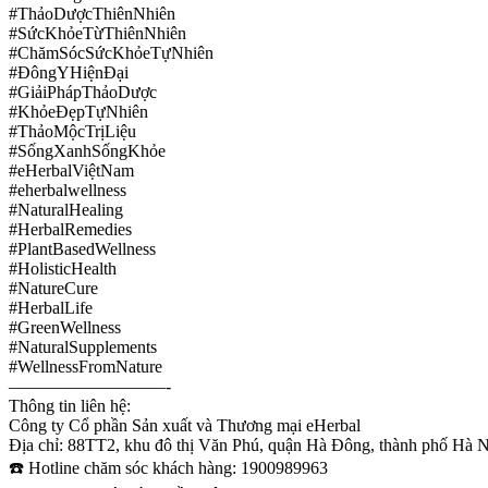
#ThảoDượcThiênNhiên
#SứcKhỏeTừThiênNhiên
#ChămSócSứcKhỏeTựNhiên
#ĐôngYHiệnĐại
#GiảiPhápThảoDược
#KhỏeĐẹpTựNhiên
#ThảoMộcTrịLiệu
#SốngXanhSốngKhỏe
#eHerbalViệtNam
#eherbalwellness
#NaturalHealing
#HerbalRemedies
#PlantBasedWellness
#HolisticHealth
#NatureCure
#HerbalLife
#GreenWellness
#NaturalSupplements
#WellnessFromNature
—————————-
Thông tin liên hệ:
Công ty Cổ phần Sản xuất và Thương mại eHerbal
Địa chỉ: 88TT2, khu đô thị Văn Phú, quận Hà Đông, thành phố Hà N
☎️ Hotline chăm sóc khách hàng: 1900989963