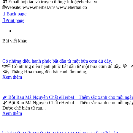
📧 Email hợp tác và truyền thông: info@eherbal.vn
🌐Website: www.eherbal.vn/ www.eherbal.co
Back page
Print page
Bài viết khác
Có những điều hạnh phúc bắt đầu từ một bữa cơm đủ đầy.
🫶🏻Có những điều hạnh phúc bắt đầu từ một bữa cơm đủ đầy. 💚 
Sấy Thăng Hoa mang đến bát canh ấm nóng,...
Xem thêm
🌿 Bột Rau Má Nguyên Chất eHerbal – Thêm sắc xanh cho mỗi ngày
🌿 Bột Rau Má Nguyên Chất eHerbal – Thêm sắc xanh cho mỗi ngày. M
Được chế biến từ rau...
Xem thêm