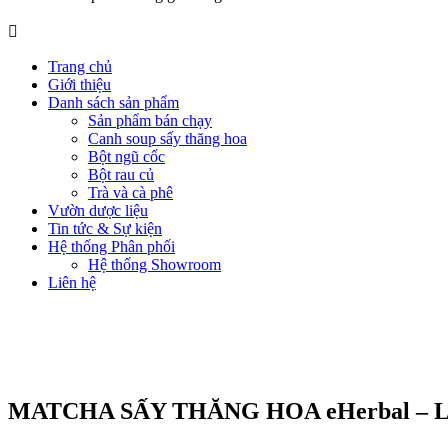
Trang chủ
Giới thiệu
Danh sách sản phẩm
Sản phẩm bán chạy
Canh soup sấy thăng hoa
Bột ngũ cốc
Bột rau củ
Trà và cà phê
Vườn dược liệu
Tin tức & Sự kiện
Hệ thống Phân phối
Hệ thống Showroom
Liên hệ
MATCHA SẤY THĂNG HOA eHerbal –