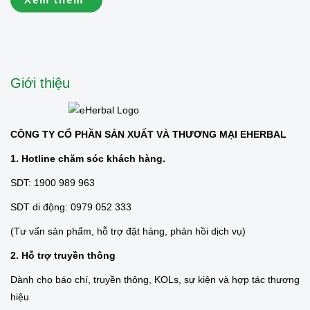
thảo mộc dịu nhẹ, cùng vài
phút nghỉ ngơi bên bạn bè là
đủ để tận hưởng những
khoảnh khắc bình yên của
cuộc sống. 💚...
Giới thiệu
CÔNG TY CỔ PHẦN SẢN XUẤT VÀ THƯƠNG MẠI EHERBAL
1. Hotline chăm sóc khách hàng.
SDT: 1900 989 963
SDT di động: 0979 052 333
(Tư vấn sản phẩm, hỗ trợ đặt hàng, phản hồi dịch vụ)
2. Hỗ trợ truyền thông
Dành cho báo chí, truyền thông, KOLs, sự kiện và hợp tác thương
hiệu