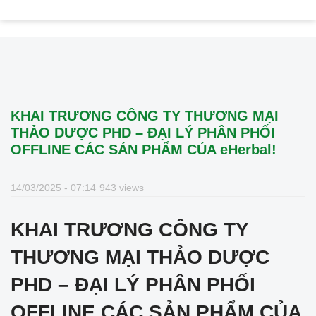
KHAI TRƯƠNG CÔNG TY THƯƠNG MẠI
THẢO DƯỢC PHD – ĐẠI LÝ PHÂN PHỐI
OFFLINE CÁC SẢN PHẨM CỦA eHerbal!
14/03/2025 - 07:14
943 views
KHAI TRƯƠNG CÔNG TY
THƯƠNG MẠI THẢO DƯỢC
PHD – ĐẠI LÝ PHÂN PHỐI
OFFLINE CÁC SẢN PHẨM CỦA