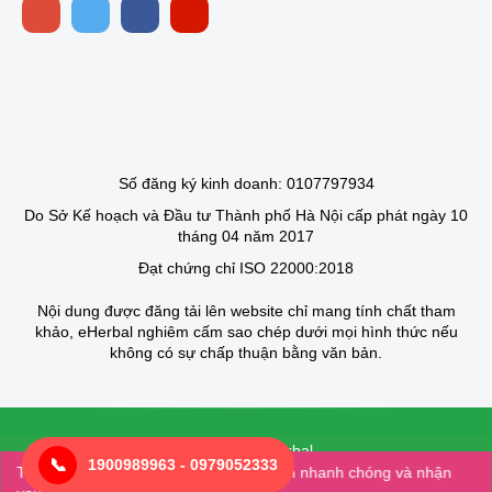
Số đăng ký kinh doanh: 0107797934
Do Sở Kế hoạch và Đầu tư Thành phố Hà Nội cấp phát ngày 10
tháng 04 năm 2017
Đạt chứng chỉ ISO 22000:2018
Nội dung được đăng tải lên website chỉ mang tính chất tham
khảo, eHerbal nghiêm cấm sao chép dưới mọi hình thức nếu
không có sự chấp thuận bằng văn bản.
© 2025 của Eherbal
📞
1900989963 - 0979052333
Thiết kế bởi Creative Vietnam
Tải app: eherbal để mua hàng một cách nhanh chóng và nhận