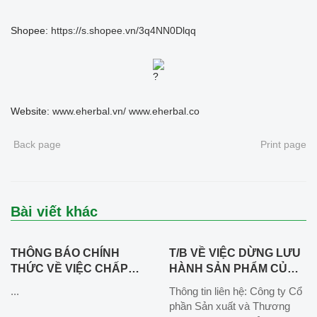
Shopee:
https://s.shopee.vn/3q4NN0Dlqq
Website:
www.eherbal.vn/
www.eherbal.co
Back page
Print page
Bài viết khác
THÔNG BÁO CHÍNH
T/B VỀ VIỆC DỪNG LƯU
THỨC VỀ VIỆC CHẤP
HÀNH SẢN PHẨM CỦ
HÀNH QUYẾT ĐỊNH
DỀN HẠT CHIA SỐ
...
Thông tin liên hệ: Công ty Cổ
HÀNH CHÍNH VÀ ĐẢM
CÔNG BỐ
phần Sản xuất và Thương
BẢO QUYỀN LỢI KHÁCH
09/EHERBAL/2025_Lô