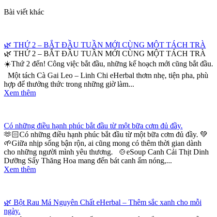
Bài viết khác
🌿 THỨ 2 – BẮT ĐẦU TUẦN MỚI CÙNG MỘT TÁCH TRÀ
🌿 THỨ 2 – BẮT ĐẦU TUẦN MỚI CÙNG MỘT TÁCH TRÀ
☀️Thứ 2 đến! Công việc bắt đầu, những kế hoạch mới cũng bắt đầu.
Một tách Cà Gai Leo – Linh Chi eHerbal thơm nhẹ, tiện pha, phù
hợp để thưởng thức trong những giờ làm...
Xem thêm
Có những điều hạnh phúc bắt đầu từ một bữa cơm đủ đầy.
🫶🏻Có những điều hạnh phúc bắt đầu từ một bữa cơm đủ đầy. 💚
🌱Giữa nhịp sống bận rộn, ai cũng mong có thêm thời gian dành
cho những người mình yêu thương. 🍲eSoup Canh Cải Thịt Dinh
Dưỡng Sấy Thăng Hoa mang đến bát canh ấm nóng,...
Xem thêm
🌿 Bột Rau Má Nguyên Chất eHerbal – Thêm sắc xanh cho mỗi
ngày.