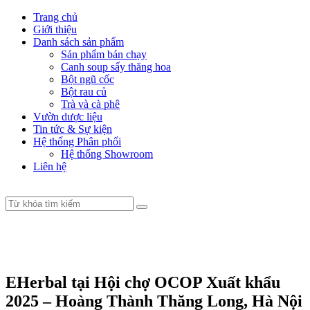
Trang chủ
Giới thiệu
Danh sách sản phẩm
Sản phẩm bán chạy
Canh soup sấy thăng hoa
Bột ngũ cốc
Bột rau củ
Trà và cà phê
Vườn dược liệu
Tin tức & Sự kiện
Hệ thống Phân phối
Hệ thống Showroom
Liên hệ
EHerbal tại Hội chợ OCOP Xuất khẩu
2025 – Hoàng Thành Thăng Long, Hà Nội