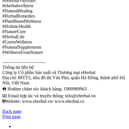
#eHerbalViệtNam
#eherbalwellness
#NaturalHealing
#HerbalRemedies
#PlantBasedWellness
#HolisticHealth
#NatureCure
#HerbalLife
#GreenWellness
#NaturalSupplements
#WellnessFromNature
—————————-
Thông tin liên hệ:
Công ty Cổ phần Sản xuất và Thương mại eHerbal
Địa chỉ: 88TT2, khu đô thị Văn Phú, quận Hà Đông, thành phố Hà
Nội, Việt Nam.
☎️ Hotline chăm sóc khách hàng: 1900989963
📧 Email hợp tác và truyền thông: info@eherbal.vn
🌐Website: www.eherbal.vn/ www.eherbal.co
Back page
Print page