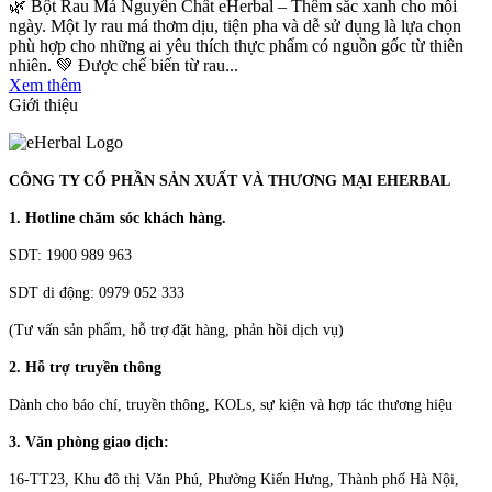
🌿 Bột Rau Má Nguyên Chất eHerbal – Thêm sắc xanh cho mỗi
ngày. Một ly rau má thơm dịu, tiện pha và dễ sử dụng là lựa chọn
phù hợp cho những ai yêu thích thực phẩm có nguồn gốc từ thiên
nhiên. 💚 Được chế biến từ rau...
Xem thêm
Giới thiệu
CÔNG TY CỔ PHẦN SẢN XUẤT VÀ THƯƠNG MẠI EHERBAL
1. Hotline chăm sóc khách hàng.
SDT: 1900 989 963
SDT di động: 0979 052 333
(Tư vấn sản phẩm, hỗ trợ đặt hàng, phản hồi dịch vụ)
2. Hỗ trợ truyền thông
Dành cho báo chí, truyền thông, KOLs, sự kiện và hợp tác thương hiệu
3. Văn phòng giao dịch:
16-TT23, Khu đô thị Văn Phú, Phường Kiến Hưng, Thành phố Hà Nội,