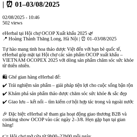
| ⏰ 01–03/08/2025
02/08/2025 - 10:46
502 views
eHerbal tại Hội chợ OCOP Xuất khẩu 2025 🌿
📍 Hoàng Thành Thăng Long, Hà Nội | ⏰ 01–03/08/2025
Tự hào mang tinh hoa thảo dược Việt đến với bạn bè quốc tế,
eHerbal góp mặt tại Hội chợ các sản phẩm OCOP xuất khẩu –
VIETNAM OCOPEX 2025 với dòng sản phẩm chăm sóc sức khỏe
từ thiên nhiên.
🛍️ Ghé gian hàng eHerbal để:
✔️ Trải nghiệm sản phẩm – giải pháp tiện lợi cho cuộc sống bận rộn
✔️ Khám phá sản phẩm thảo dược chăm sóc sức khỏe & sắc đẹp
✔️ Giao lưu – kết nối – tìm kiếm cơ hội hợp tác trong và ngoài nước
🎉 Đặc biệt: eHerbal sẽ tham gia hoạt động giao thương B2B và
cooking show OCOP vào các ngày 2–3/8. Hẹn gặp bạn tại gian
hàng!
👉 Hội chợ mở cửa từ 9h00–22h00 mỗi ngày