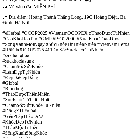
🎫 Vé vào cửa: MIỄN PHÍ
📍 Địa điểm: Hoàng Thành Thăng Long, 19C Hoàng Diệu, Ba
Đình, Hà Nội
#eHerbal #OCOP2025 #VietnamOCOPEX #ThaoDuocTuNhien
#CaoKhoHoaTan #GMP #ISO22000 #XuatKhauThaoDuoc
#SongXanhMoiNgay #SứcKhỏeTừThiênNhiên #VietNamHerbal
#HộiChợOCOP2025 #ChămSócSứcKhỏeTựNhiên
#saythanghoa
#suckhoelavang
#ChămSócSứcKhỏe
#LàmĐẹpTựNhiên
#ĐẹpDaĐẹpDáng
#Global
#Branding
#ThảoDượcThiênNhiên
#SứcKhỏeTừThiênNhiên
#ChămSócSứcKhỏeTựNhiên
#ĐôngYHiệnĐại
#GiảiPhápThảoDược
#KhỏeĐẹpTựNhiên
#ThảoMộcTrịLiệu
#SốngXanhSốngKhỏe