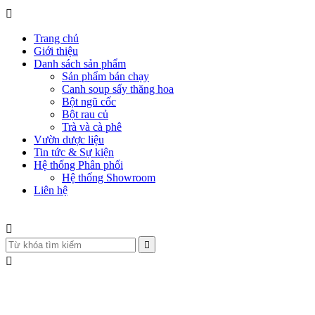
Trang chủ
Giới thiệu
Danh sách sản phẩm
Sản phẩm bán chạy
Canh soup sấy thăng hoa
Bột ngũ cốc
Bột rau củ
Trà và cà phê
Vườn dược liệu
Tin tức & Sự kiện
Hệ thống Phân phối
Hệ thống Showroom
Liên hệ