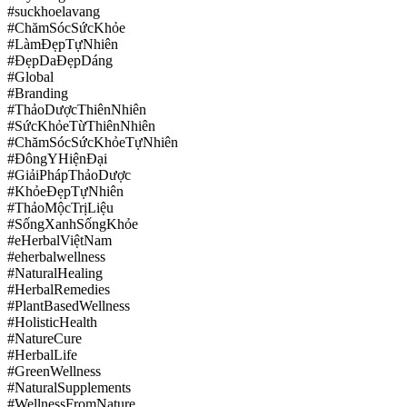
#suckhoelavang
#ChămSócSứcKhỏe
#LàmĐẹpTựNhiên
#ĐẹpDaĐẹpDáng
#Global
#Branding
#ThảoDượcThiênNhiên
#SứcKhỏeTừThiênNhiên
#ChămSócSứcKhỏeTựNhiên
#ĐôngYHiệnĐại
#GiảiPhápThảoDược
#KhỏeĐẹpTựNhiên
#ThảoMộcTrịLiệu
#SốngXanhSốngKhỏe
#eHerbalViệtNam
#eherbalwellness
#NaturalHealing
#HerbalRemedies
#PlantBasedWellness
#HolisticHealth
#NatureCure
#HerbalLife
#GreenWellness
#NaturalSupplements
#WellnessFromNature