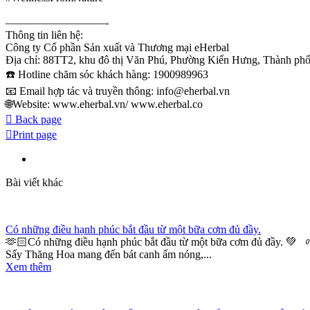
—————————-
Thông tin liên hệ:
Công ty Cổ phần Sản xuất và Thương mại eHerbal
Địa chỉ: 88TT2, khu đô thị Văn Phú, Phường Kiến Hưng, Thành phố
☎️ Hotline chăm sóc khách hàng: 1900989963
📧 Email hợp tác và truyền thông: info@eherbal.vn
🌐Website: www.eherbal.vn/ www.eherbal.co
Back page
Print page
Bài viết khác
Có những điều hạnh phúc bắt đầu từ một bữa cơm đủ đầy.
🫶🏻Có những điều hạnh phúc bắt đầu từ một bữa cơm đủ đầy. 💚 
Sấy Thăng Hoa mang đến bát canh ấm nóng,...
Xem thêm