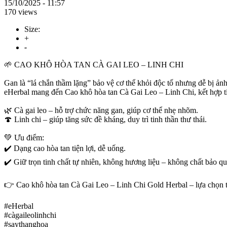
15/10/2025 - 11:57
170 views
Size:
+
-
🌱 CAO KHÔ HÒA TAN CÀ GAI LEO – LINH CHI
Gan là “lá chắn thầm lặng” bảo vệ cơ thể khỏi độc tố nhưng dễ bị ản
eHerbal mang đến Cao khô hòa tan Cà Gai Leo – Linh Chi, kết hợp t
🌿 Cà gai leo – hỗ trợ chức năng gan, giúp cơ thể nhẹ nhõm.
🍄 Linh chi – giúp tăng sức đề kháng, duy trì tinh thần thư thái.
💚 Ưu điểm:
✔️ Dạng cao hòa tan tiện lợi, dễ uống.
✔️ Giữ trọn tinh chất tự nhiên, không hương liệu – không chất bảo qu
👉 Cao khô hòa tan Cà Gai Leo – Linh Chi Gold Herbal – lựa chọn t
#eHerbal
#càgaileolinhchi
#saythanghoa