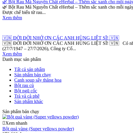
🌿 Bột Rau Má Nguyên Chất eHerbal – Thêm sắc xanh cho mỗi ngày
🌿 Bột Rau Má Nguyên Chất eHerbal – Thêm sắc xanh cho mỗi ngày. M
Được chế biến từ rau...
Xem thêm
🇻🇳 ĐỜI ĐỜI NHỚ ƠN CÁC ANH HÙNG LIỆT SĨ! 🇻🇳
🇻🇳 ĐỜI ĐỜI NHỚ ƠN CÁC ANH HÙNG LIỆT SĨ! 🇻🇳 Có những sự h
(27/7/1947 – 27/7/2026), Công ty Cổ...
Xem thêm
Danh mục sản phẩm
Tất cả sản phẩm
Sản phẩm bán chạy
Canh soup sấy thăng hoa
Bột rau củ
Bột ngũ cốc
Trà và cà phê
Sản phẩm khác
Sản phẩm bán chạy
Xem nhanh
Bột quả vàng (Super yellows powder)