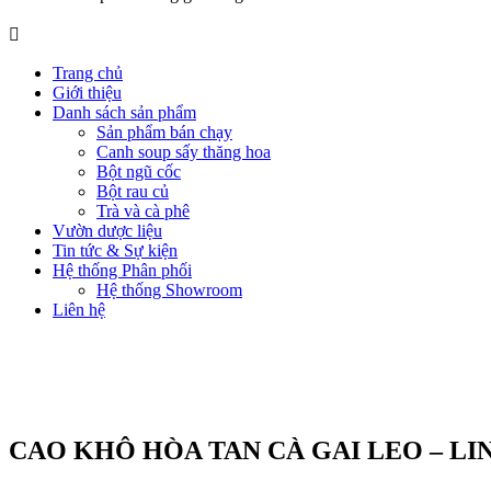
Trang chủ
Giới thiệu
Danh sách sản phẩm
Sản phẩm bán chạy
Canh soup sấy thăng hoa
Bột ngũ cốc
Bột rau củ
Trà và cà phê
Vườn dược liệu
Tin tức & Sự kiện
Hệ thống Phân phối
Hệ thống Showroom
Liên hệ
CAO KHÔ HÒA TAN CÀ GAI LEO – LI