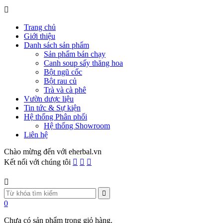
Trang chủ
Giới thiệu
Danh sách sản phẩm
Sản phẩm bán chạy
Canh soup sấy thăng hoa
Bột ngũ cốc
Bột rau củ
Trà và cà phê
Vườn dược liệu
Tin tức & Sự kiện
Hệ thống Phân phối
Hệ thống Showroom
Liên hệ
Chào mừng đến với eherbal.vn
Kết nối với chúng tôi
0
Chưa có sản phẩm trong giỏ hàng.