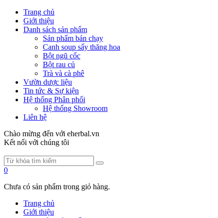
Trang chủ
Giới thiệu
Danh sách sản phẩm
Sản phẩm bán chạy
Canh soup sấy thăng hoa
Bột ngũ cốc
Bột rau củ
Trà và cà phê
Vườn dược liệu
Tin tức & Sự kiện
Hệ thống Phân phối
Hệ thống Showroom
Liên hệ
Chào mừng đến với eherbal.vn
Kết nối với chúng tôi
0
Chưa có sản phẩm trong giỏ hàng.
Trang chủ
Giới thiệu