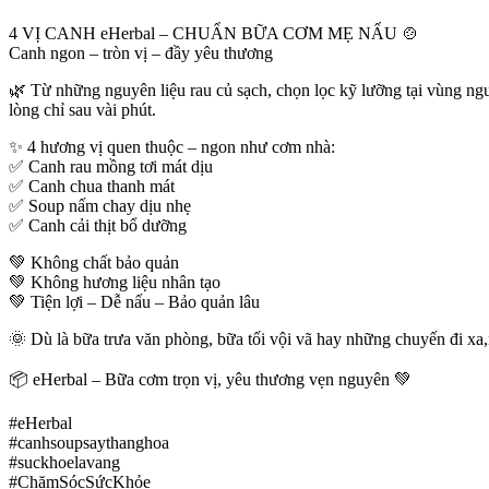
4 VỊ CANH eHerbal – CHUẨN BỮA CƠM MẸ NẤU 🍲
Canh ngon – tròn vị – đầy yêu thương
🌿 Từ những nguyên liệu rau củ sạch, chọn lọc kỹ lưỡng tại vùng ng
lòng chỉ sau vài phút.
✨ 4 hương vị quen thuộc – ngon như cơm nhà:
✅ Canh rau mồng tơi mát dịu
✅ Canh chua thanh mát
✅ Soup nấm chay dịu nhẹ
✅ Canh cải thịt bổ dưỡng
💚 Không chất bảo quản
💚 Không hương liệu nhân tạo
💚 Tiện lợi – Dễ nấu – Bảo quản lâu
🌞 Dù là bữa trưa văn phòng, bữa tối vội vã hay những chuyến đi x
📦 eHerbal – Bữa cơm trọn vị, yêu thương vẹn nguyên 💚
#eHerbal
#canhsoupsaythanghoa
#suckhoelavang
#ChămSócSứcKhỏe