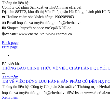
Thông tin liên hệ:
Công ty Cổ phần Sản xuất và Thương mại eHerbal
Địa chỉ: 88TT2, khu đô thị Văn Phú, quận Hà Đông, thành phố Hà N
☎️ Hotline chăm sóc khách hàng: 1900989963
📧 Email hợp tác và truyền thông: info@eherbal.vn
🛍️ Shopee: https://s.shopee.vn/3q4NN0Dlqq
🌐Website: www.eherbal.vn/ www.eherbal.co
Back page
Print page
Bài viết khác
THÔNG BÁO CHÍNH THỨC VỀ VIỆC CHẤP HÀNH QUYẾT 
...
Xem thêm
T/B VỀ VIỆC DỪNG LƯU HÀNH SẢN PHẨM CỦ DỀN HẠT CHIA
Thông tin liên hệ: Công ty Cổ phần Sản xuất và Thương mại eHerba
hợp tác và truyền thông: info@eherbal.vn 🌐Website: www.eherbal.vn
Xem thêm