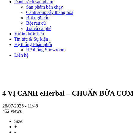
Danh sách sản phẩm
Sản phẩm bán chạy
Canh soup sấy thăng hoa
Bột ngũ cốc
Bột rau củ
Trà và cà phê
Vườn dược liệu
Tin tức & Sự kiện
Hệ thống Phân phối
Hệ thống Showroom
Liên hệ
4 VỊ CANH eHerbal – CHUẨN BỮA CƠM MẸ
26/07/2025 - 11:48
452 views
Size:
+
-