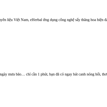
uyên liệu Việt Nam, eHerbal ứng dụng công nghệ sấy thăng hoa hiện đ
a,ngày mưa bão… chỉ cần 1 phút, bạn đã có ngay bát canh nóng hổi, t