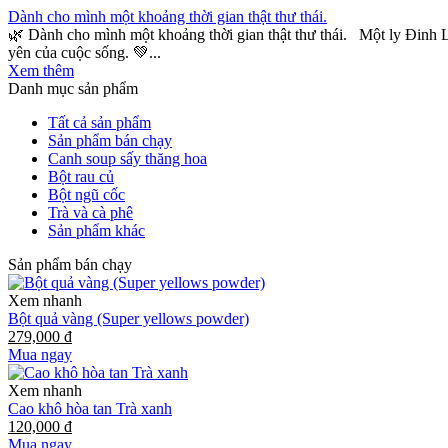
Dành cho mình một khoảng thời gian thật thư thái.
🌿 Dành cho mình một khoảng thời gian thật thư thái. Một ly Đinh L
yên của cuộc sống. 💚...
Xem thêm
Danh mục sản phẩm
Tất cả sản phẩm
Sản phẩm bán chạy
Canh soup sấy thăng hoa
Bột rau củ
Bột ngũ cốc
Trà và cà phê
Sản phẩm khác
Sản phẩm bán chạy
Xem nhanh
Bột quả vàng (Super yellows powder)
279,000 đ
Mua ngay
Xem nhanh
Cao khô hòa tan Trà xanh
120,000 đ
Mua ngay