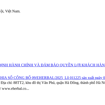
ội, Việt Nam.
ĐỊNH HÀNH CHÍNH VÀ ĐẢM BẢO QUYỀN LỢI KHÁCH HÀ
 SỐ CÔNG BỐ 09/EHERBAL/2025_Lô 011225 sản xuất ngày 03/12
l Địa chỉ: 88TT2, khu đô thị Văn Phú, quận Hà Đông, thành phố Hà N
/ www.eherbal.co...