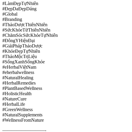
#LàmĐẹpTựNhiên
#ĐẹpDaĐẹpDáng
#Global
#Branding
#ThảoDượcThiênNhiên
#SứcKhỏeTừThiênNhiên
#ChămSócSứcKhỏeTựNhiên
#ĐôngYHiệnĐại
#GiảiPhápThảoDược
#KhỏeĐẹpTựNhiên
#ThảoMộcTrịLiệu
#SốngXanhSốngKhỏe
#eHerbalViệtNam
#eherbalwellness
#NaturalHealing
#HerbalRemedies
#PlantBasedWellness
#HolisticHealth
#NatureCure
#HerbalLife
#GreenWellness
#NaturalSupplements
#WellnessFromNature
—————————-