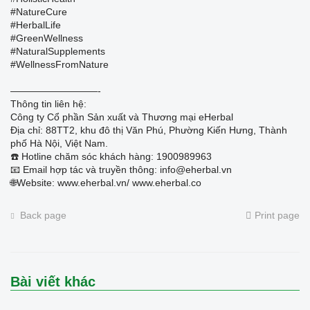
#NatureCure
#HerbalLife
#GreenWellness
#NaturalSupplements
#WellnessFromNature
—————————-
Thông tin liên hệ:
Công ty Cổ phần Sản xuất và Thương mại eHerbal
Địa chỉ: 88TT2, khu đô thị Văn Phú, Phường Kiến Hưng, Thành
phố Hà Nội, Việt Nam.
☎️ Hotline chăm sóc khách hàng: 1900989963
📧 Email hợp tác và truyền thông: info@eherbal.vn
🌐Website: www.eherbal.vn/ www.eherbal.co
Back page
Print page
Bài viết khác