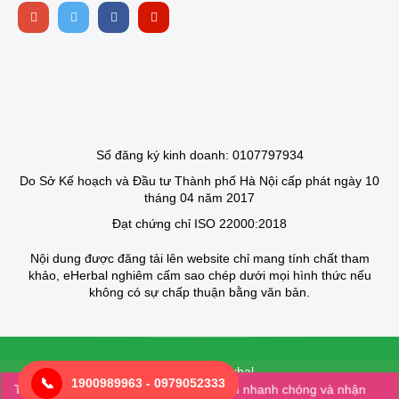
Số đăng ký kinh doanh: 0107797934
Do Sở Kế hoạch và Đầu tư Thành phố Hà Nội cấp phát ngày 10
tháng 04 năm 2017
Đạt chứng chỉ ISO 22000:2018
Nội dung được đăng tải lên website chỉ mang tính chất tham
khảo, eHerbal nghiêm cấm sao chép dưới mọi hình thức nếu
không có sự chấp thuận bằng văn bản.
© 2025 của Eherbal
📞
1900989963 - 0979052333
Thiết kế bởi Creative Vietnam
Tải app: eherbal để mua hàng một cách nhanh chóng và nhận