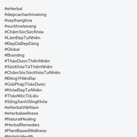
#eHerbal
#diepcachanhmatong
#saythanghoa
#suckhoelavang
#ChămSócSứcKhỏe
#LàmĐẹpTựNhiên
#ĐẹpDaĐẹpDáng
#Global
#Branding
#ThảoDượcThiênNhiên
#SứcKhỏeTừThiênNhiên
#ChămSócSứcKhỏeTựNhiên
#ĐôngYHiệnĐại
#GiảiPhápThảoDược
#KhỏeĐẹpTựNhiên
#ThảoMộcTrịLiệu
#SốngXanhSốngKhỏe
#eHerbalViệtNam
#eherbalwellness
#NaturalHealing
#HerbalRemedies
#PlantBasedWellness
#HolisticHealth