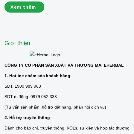
hướng diễn ra nhanh hơn do
Xem thêm
áp lực công việc, căng thẳng
kéo dài và lối sống thiếu cân
bằng. Củ dền, nhờ giàu chất
chống oxy hóa và...
Giới thiệu
CÔNG TY CỔ PHẦN SẢN XUẤT VÀ THƯƠNG MẠI EHERBAL
1. Hotline chăm sóc khách hàng.
SDT: 1900 989 963
SDT di động: 0979 052 333
(Tư vấn sản phẩm, hỗ trợ đặt hàng, phản hồi dịch vụ)
2. Hỗ trợ truyền thông
Dành cho báo chí, truyền thông, KOLs, sự kiện và hợp tác thương