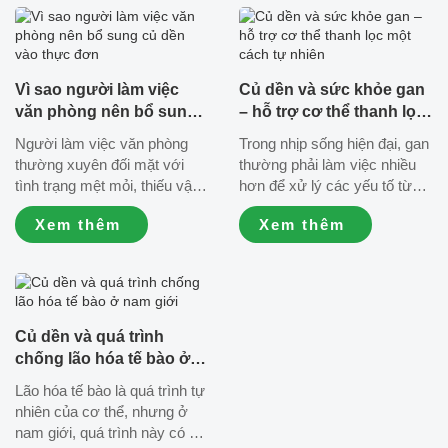
Vì sao người làm việc
Củ dền và sức khỏe gan
văn phòng nên bổ sung
– hỗ trợ cơ thể thanh lọc
củ dền vào thực đơn
một cách tự nhiên
Người làm việc văn phòng
Trong nhịp sống hiện đại, gan
thường xuyên đối mặt với
thường phải làm việc nhiều
tình trạng mệt mỏi, thiếu vận
hơn để xử lý các yếu tố từ
động và áp lực công việc kéo
môi trường và chế độ ăn
Xem thêm
Xem thêm
dài. Trong bối cảnh đó, việc
uống. Việc bổ sung những
lựa chọn thực phẩm tự nhiên
thực phẩm tự nhiên như củ
như củ dền đang trở thành
dền đang trở thành lựa chọn
giải pháp đơn giản giúp cơ
được nhiều người quan tâm
thể duy trì...
nhằm hỗ trợ...
Củ dền và quá trình
chống lão hóa tế bào ở
nam giới
Lão hóa tế bào là quá trình tự
nhiên của cơ thể, nhưng ở
nam giới, quá trình này có xu