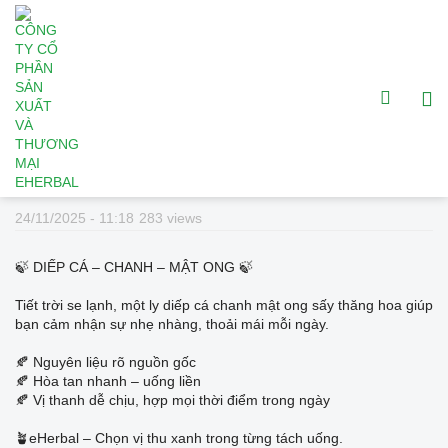
🍃 DIẾP CÁ – CHANH – MẬT ONG 🍃
24/11/2025 - 11:18
283 views
🍃 DIẾP CÁ – CHANH – MẬT ONG 🍃
Tiết trời se lạnh, một ly diếp cá chanh mật ong sấy thăng hoa giúp
bạn cảm nhận sự nhẹ nhàng, thoải mái mỗi ngày.
🍂 Nguyên liệu rõ nguồn gốc
🍂 Hòa tan nhanh – uống liền
🍂 Vị thanh dễ chịu, hợp mọi thời điểm trong ngày
🪴eHerbal – Chọn vị thu xanh trong từng tách uống.